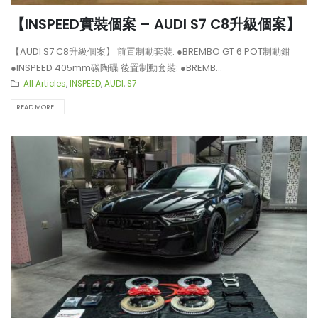
【INSPEED實裝個案 – AUDI S7 C8升級個案】
【AUDI S7 C8升級個案】 前置制動套裝: ●BREMBO GT 6 POT制動鉗
●INSPEED 405mm碳陶碟 後置制動套裝: ●BREMB...
All Articles
,
INSPEED
,
AUDI
,
S7
READ MORE...
【釋放沉睡的猛獸?! Huracan
【真正碳為觀止!! McLaren
LP610排氣升級】
720S升級攻略】