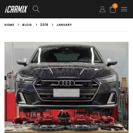
0
HOME
BLOG
2018
JANUARY