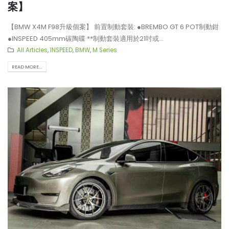
案】
【BMW X4M F98升級個案】 前置制動套裝: ●BREMBO GT 6 POT制動鉗
●INSPEED 405mm碳陶碟 **制動套裝適用於21吋或...
All Articles
,
INSPEED
,
BMW
,
M Series
READ MORE...