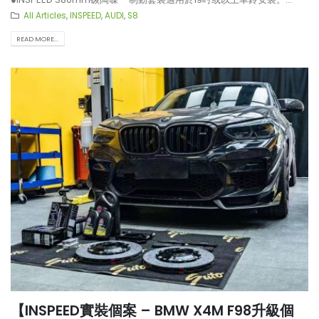
All Articles
,
INSPEED
,
AUDI
,
S8
READ MORE...
【INSPEED實裝個案 – BMW X4M F98升級個