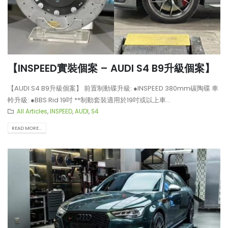
【INSPEED實裝個案 – AUDI S4 B9升級個案】
【AUDI S4 B9升級個案】 前置制動碟升級: ●INSPEED 380mm碳陶碟 車
軨升級: ●BBS Rid 19吋 **制動套裝適用於19吋或以上車...
All Articles
,
INSPEED
,
AUDI
,
S4
READ MORE...