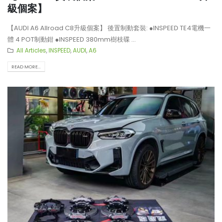
級個案】
【AUDI A6 Allroad C8升級個案】 後置制動套裝: ●INSPEED TE4電機一
體 4 POT制動鉗 ●INSPEED 380mm樹枝碟 ...
All Articles
,
INSPEED
,
AUDI
,
A6
READ MORE...