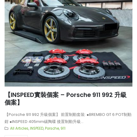
【INSPEED實裝個案 – Porsche 911 992 升級
個案】
【Porsche 911 992 升級個案】 前置制動套裝: ●BREMBO GT 6 POT制動
鉗 ●INSPEED 405mm碳陶碟 後置制動升級...
All Articles
,
INSPEED
,
Porsche
,
911