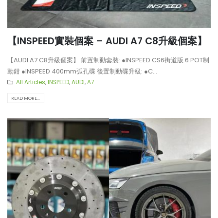
【LARTE-Design: 打造出終極版
【不能錯過的最新升級改裝資
本的BMW XM】
Instagram Reels】
【INSPEED實裝個案 – AUDI A7 C8升級個案】
【再向經典致敬!! Suzuki Jimny
【全球限量一部!! McLaren
【AUDI A7 C8升級個案】 前置制動套裝: ●INSPEED CS6街道版 6 POT制
XL化身迷你G-Class】
650S Project Kilo升級
動鉗 ●INSPEED 400mm弧孔碟 後置制動碟升級: ●C...
All Articles
,
INSPEED
,
AUDI
,
A7
READ MORE...