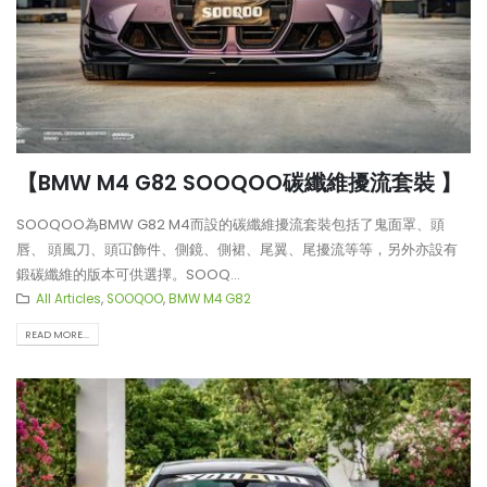
【BMW M4 G82 SOOQOO碳纖維擾流套裝 】
SOOQOO為BMW G82 M4而設的碳纖維擾流套裝包括了鬼面罩、頭
唇、 頭風刀、頭冚飾件、側鏡、側裙、尾翼、尾擾流等等，另外亦設有
鍛碳纖維的版本可供選擇。SOOQ...
All Articles
,
SOOQOO
,
BMW M4 G82
READ MORE...