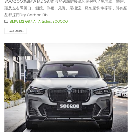
SOOQOO為BMW M2 G87而設的碳纖維擾流套裝包括了鬼面罩、頭唇、
頭及左右導風口、側鏡、側裙、尾翼、尾擾流、尾包圍飾件等等，所有產
品都採用Dry Carbon Fib...
BMW M2 G87
,
All Articles
,
SOOQOO
READ MORE...