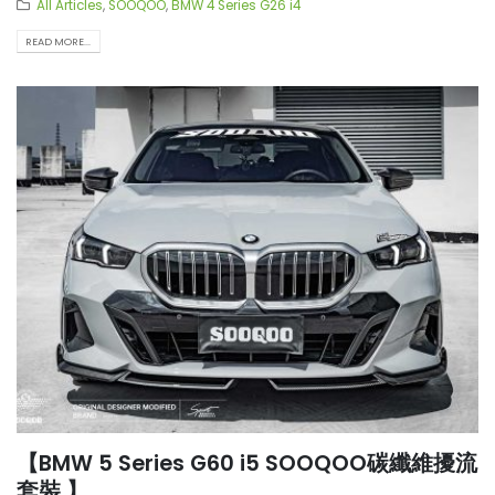
All Articles
,
SOOQOO
,
BMW 4 Series G26 i4
READ MORE...
【BMW 5 Series G60 i5 SOOQOO碳纖維擾流
套裝 】