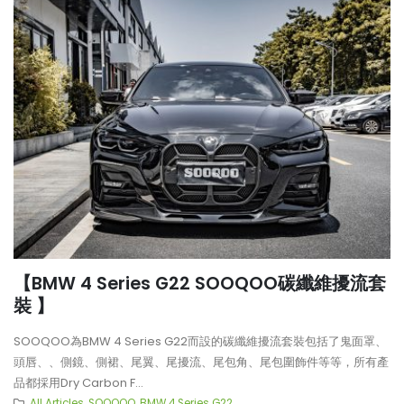
【BMW 4 Series G22 SOOQOO碳纖維擾流套
裝 】
SOOQOO為BMW 4 Series G22而設的碳纖維擾流套裝包括了鬼面罩、
頭唇、、側鏡、側裙、尾翼、尾擾流、尾包角、尾包圍飾件等等，所有產
品都採用Dry Carbon F...
All Articles
,
SOOQOO
,
BMW 4 Series G22