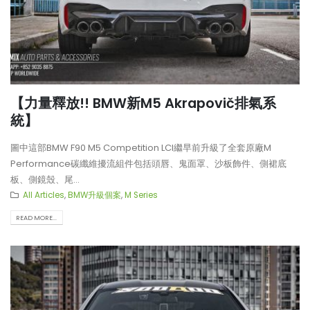
【力量釋放!! BMW新M5 Akrapovič排氣系
統】
圖中這部BMW F90 M5 Competition LCI繼早前升級了全套原廠M
Performance碳纖維擾流組件包括頭唇、鬼面罩、沙板飾件、側裙底
板、側鏡殼、尾...
All Articles
,
BMW升級個案
,
M Series
READ MORE...