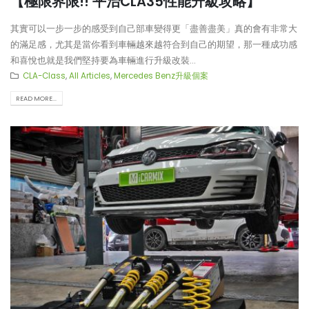
【極限界限!! 平治CLA35性能升級攻略】
其實可以一步一步的感受到自己部車變得更「盡善盡美」真的會有非常大
的滿足感，尤其是當你看到車輛越來越符合到自己的期望，那一種成功感
和喜悅也就是我們堅持要為車輛進行升級改裝...
CLA-Class
,
All Articles
,
Mercedes Benz升級個案
READ MORE...