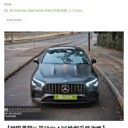
Line...
All Articles
,
Mercedes Benz升級個案
,
C-Class
READ MORE...