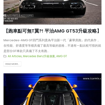
【再向經典致敬!! Suzuki Jimny
【不能錯過的最新升級改裝資
XL化身迷你G-Class】
Instagram Reels】
【打造一部更簡潔有力的Honda
【全球限量一部!! McLaren
【跑車點可無T翼?! 平治AMG GT53升級攻略】
Type-R FL5?!】
650S Project Kilo升級
Mercedes-AMG GT四門系列貴為平治新一代「豪華房跑」的代表作，
在性能、舒適度等等都具備了最高等級的規格，不過有一點比較可惜的就
是部分GT車款只具備了不太有跑...
All Articles
,
Mercedes Benz升級個案
,
AMG GT
READ MORE...