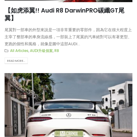
【如虎添翼!! Audi R8 DarwinPRO碳纖GT尾
翼】
尾翼對一部車的外型來說是一項非常重要的零部件，因為它在很大程度上
主宰了整部車的車身流線感，一部裝上了尾翼的汽車絕對可以有著更型、
更跑的個性和風格，就像是圖中這部AUDI...
All Articles
,
AUDI升級個案
,
R8
READ MORE...
【LARTE-Design: 打造出終極版
【真正碳為觀止!! McLaren
本的BMW XM】
720S升級攻略】