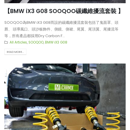
【BMW iX3 G08 SOOQOO碳纖維擾流套裝 】
SOOQOO為BMW iX3 G08而設的碳纖維擾流套裝包括了鬼面罩、頭
唇、 頭導風口、頭沙板飾件、側鏡、側裙、尾翼、尾頂翼、尾擾流等
等，所有產品都採用Dry Carbon F...
All Articles
,
SOOQOO
,
BMW iX3 G08
READ MORE...