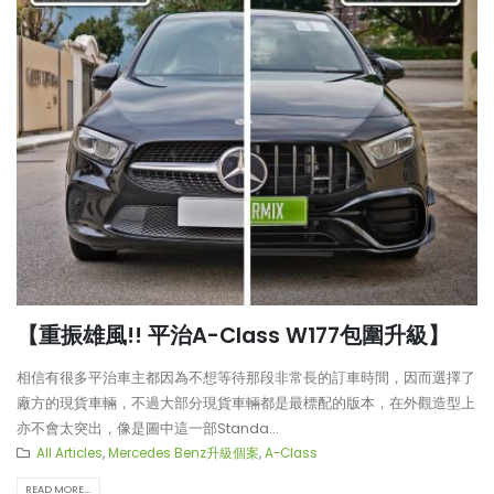
【重振雄風!! 平治A-Class W177包圍升級】
相信有很多平治車主都因為不想等待那段非常長的訂車時間，因而選擇了
廠方的現貨車輛，不過大部分現貨車輛都是最標配的版本，在外觀造型上
亦不會太突出，像是圖中這一部Standa...
All Articles
,
Mercedes Benz升級個案
,
A-Class
READ MORE...