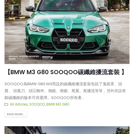
【BMW M3 G80 SOOQOO碳纖維擾流套裝 】
SOOQOO為BMW G80 M3而設的碳纖維擾流套裝包括了鬼面罩、頭
唇、 頭風刀、頭冚飾件、側鏡、側裙、尾翼、尾擾流等等，另外亦設有
鍛碳纖維的版本可供選擇。SOOQOO所有產...
All Articles
,
SOOQOO
,
BMW M3 G80
READ MORE...