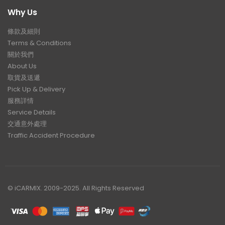
Why Us
條款及細則
Terms & Conditions
關於我們
About Us
取貨及送遞
Pick Up & Delivery
服務詳情
Service Details
交通意外處理
Traffic Accident Procedure
© iCARMIX. 2009-2025. All Rights Reserved