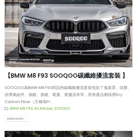
【BMW M8 F93 SOOQOO碳纖維擾流套裝 】
SOOQOO為BMW M8 F93而設的碳纖維擾流套裝包括了鬼面罩、頭唇、
頭導風組件、側鏡、側裙、尾翼、尾擾流等等，所有產品都採用Dry
Carbon Fiber（又稱為Pr...
BMW M8 F93
,
All Articles
,
SOOQOO
READ MORE...