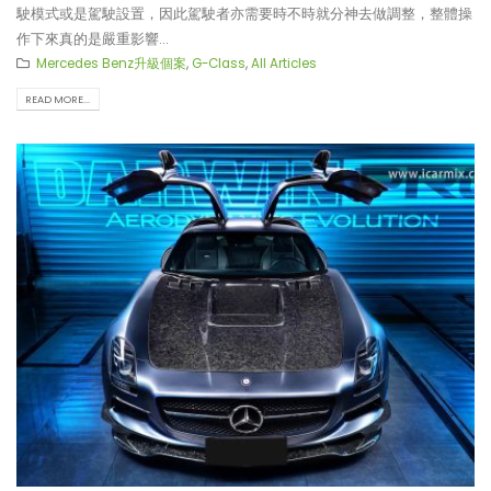
駛模式或是駕駛設置，因此駕駛者亦需要時不時就分神去做調整，整體操
作下來真的是嚴重影響...
Mercedes Benz升級個案
,
G-Class
,
All Articles
READ MORE...