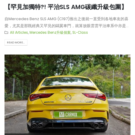
【罕見加獨特?! 平治SLS AMG碳纖升級包圍】
自Mercedes Benz SLS AMG (C197)推出之後就一直受到各地車友的喜
愛，尤其是那既經典又罕見的鷗翼車門，就算放眼雲雲平治車系中亦是...
All Articles
,
Mercedes Benz升級個案
,
SL-Class
READ MORE...