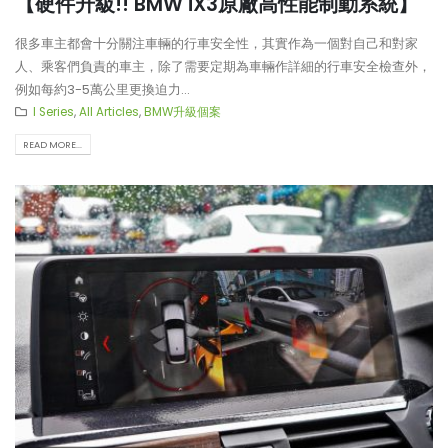
【硬件升級!! BMW iX3原廠高性能制動系統】
很多車主都會十分關注車輛的行車安全性，其實作為一個對自己和對家
人、乘客們負責的車主，除了需要定期為車輛作詳細的行車安全檢查外，
例如每約3-5萬公里更換迫力...
I Series
,
All Articles
,
BMW升級個案
READ MORE...