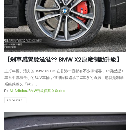
【剎車感覺腍滋滋?? BMW X2原廠制動升級】
主打年輕、活力的BMW X2 F39在香港一直都有不少捧場客，X2雖然是X
車系中體積最小的SUV車輛，但卻同樣繼承了X車系的通病，也就是制動
系統感覺又「軟」...
All Articles
,
BMW升級個案
,
X Series
READ MORE...