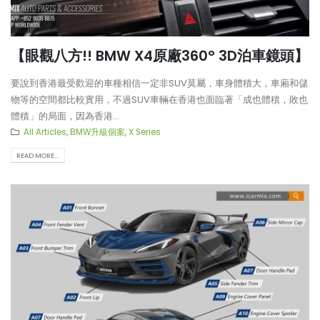
【眼觀八方!! BMW X4原廠360° 3D泊車鏡頭】
要說到香港最受歡迎的車種相信一定非SUV莫屬，車身體積大，車廂和儲
物等的空間都比較實用，不過SUV車輛在香港也面臨著「成也體積，敗也
體積」的局面，因為香港...
All Articles
,
BMW升級個案
,
X Series
READ MORE...