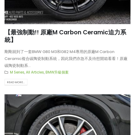
【再向經典致敬!! Suzuki Jimny
【不能錯過的最新升級改裝資
XL化身迷你G-Class】
Instagram Reels】
【最強制動!! 原廠M Carbon Ceramic迫力系
【打造一部更簡潔有力的Honda
【全球限量一部!! McLaren
統】
Type-R FL5?!】
650S Project Kilo升級
剛剛就到了一套BMW G80 M3和G82 M4專用的原廠M Carbon
Ceramic複合碳陶瓷制動系統，因此我們亦急不及待想開箱看看！原廠
碳陶瓷制動系...
M Series
,
All Articles
,
BMW升級個案
READ MORE...