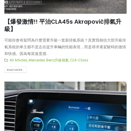
【爆發激情!! 平治CLA45s Akrapovič排氣升
級】
可能你會有疑問為什麼需要升級一套新排氣系統？其實我相信大部升級排
氣系統的車主都不是志在提升車輛的性能表現，而是尋求著駕駛時的激情
和快感。因為每當速度感...
All Articles
,
Mercedes Benz升級個案
,
CLA-Class
READ MORE...