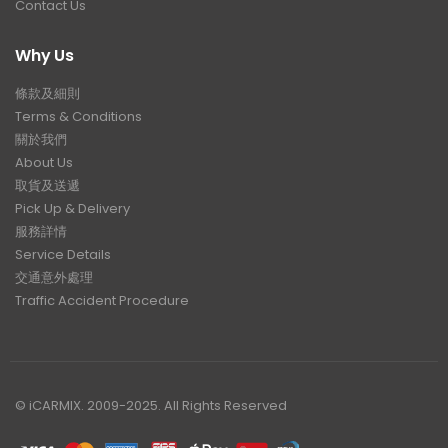
Contact Us
Why Us
條款及細則
Terms & Conditions
關於我們
About Us
取貨及送遞
Pick Up & Delivery
服務詳情
Service Details
交通意外處理
Traffic Accident Procedure
© iCARMIX. 2009-2025. All Rights Reserved