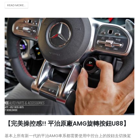
READ MORE...
【完美操控感!! 平治原廠AMG旋轉按鈕U88】
基本上所有新一代的平治AMG車系都需要使用中控台上的按鈕去切換駕