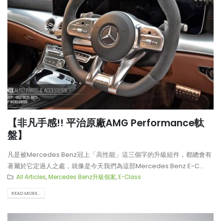
【非凡手感!! 平治原廠AMG Performance軚
盤】
凡是被Mercedes Benz冠上「高性能」這三個字的升級組件，都總會有
著屬於它定過人之處，就像是今天我們為這部Mercedes Benz E-C...
All Articles
,
Mercedes Benz升級個案
,
E-Class
READ MORE...