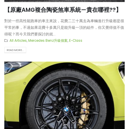
【原廠AMG複合陶瓷煞車系統—貴在哪裡??】
對於一些高性能跑車的車主來說，花費二三十萬去為車輛進行升級都是很
平常的事，不過如果花費十多萬只是能升級一頂的組件，你又覺得值不值
得呢？而今天我們要探討的就...
All Articles
,
Mercedes Benz升級個案
,
E-Class
READ MORE...
【LARTE-Design: 打造出終極版
【真正碳為觀止!! McLaren
本的BMW XM】
720S升級攻略】