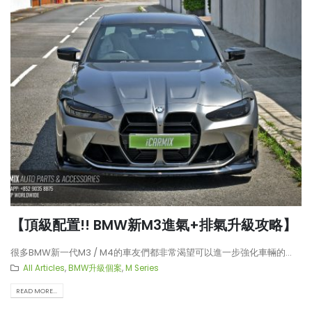
【頂級配置!! BMW新M3進氣+排氣升級攻略】
很多BMW新一代M3 / M4的車友們都非常渴望可以進一步強化車輛的...
All Articles
,
BMW升級個案
,
M Series
READ MORE...