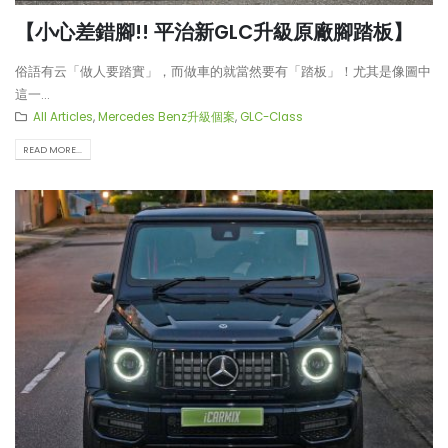
【小心差錯腳!! 平治新GLC升級原廠腳踏板】
俗語有云「做人要踏實」，而做車的就當然要有「踏板」！尤其是像圖中
這一...
All Articles
,
Mercedes Benz升級個案
,
GLC-Class
READ MORE...