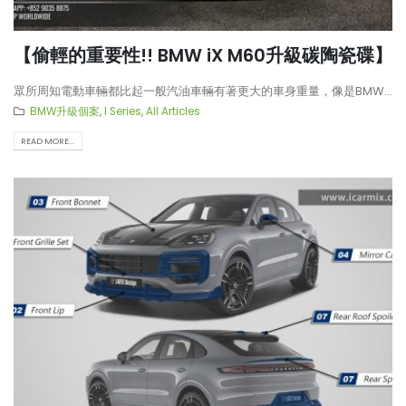
【打造一部更簡潔有力的Honda
【不能錯過的最新升級改裝資
Type-R FL5?!】
Instagram Reels】
【偷輕的重要性!! BMW iX M60升級碳陶瓷碟】
眾所周知電動車輛都比起一般汽油車輛有著更大的車身重量，像是BMW...
【電車買鈴有什麼要注意!! 承重
【全球限量一部!! McLaren
BMW升級個案
,
I Series
,
All Articles
能力好重要!!】
650S Project Kilo升級
READ MORE...