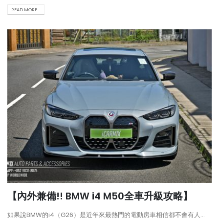
READ MORE...
【內外兼備!! BMW i4 M50全車升級攻略】
如果說BMW的i4（G26）是近年來最熱門的電動房車相信都不會有人...