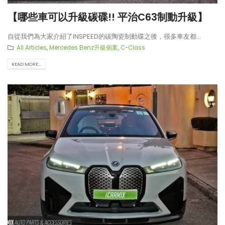
【哪些車可以升級碳碟!! 平治C63制動升級】
自從我們為大家介紹了INSPEED的碳陶瓷制動碟之後，很多車友都...
All Articles
,
Mercedes Benz升級個案
,
C-Class
READ MORE...
【再向經典致敬!! Suzuki Jimny
【真正碳為觀止!! McLaren
XL化身迷你G-Class】
720S升級攻略】