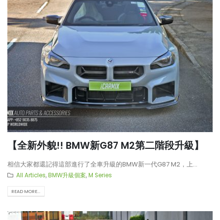
【全新外貌!! BMW新G87 M2第二階段升級】
相信大家都還記得這部進行了全車升級的BMW新一代G87 M2，上...
All Articles
,
BMW升級個案
,
M Series
READ MORE...