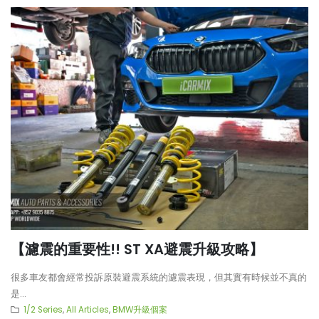
【濾震的重要性!! ST XA避震升級攻略】
很多車友都會經常投訴原裝避震系統的濾震表現，但其實有時候並不真的
是...
1/2 Series
,
All Articles
,
BMW升級個案