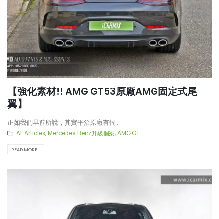
【強化素材!! AMG GT53原廠AMG固定式尾
翼】
正如我們早前所說，其實平治原廠有很...
All Articles
,
Mercedes Benz升級個案
,
AMG GT
READ MORE...