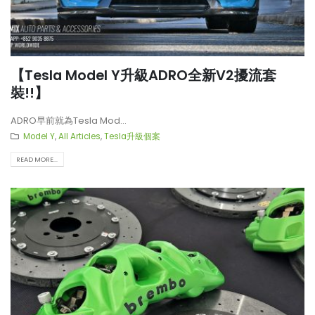
【釋放沉睡的猛獸?! Huracan
【打造一部更簡潔有力的Ho
LP610排氣升級】
Type-R FL5?!】
【Tesla Model Y升級ADRO全新V2擾流套
【LARTE-Design: 打造出終極版
【電車買鈴有什麼要注意!! 
裝!!】
本的BMW XM】
能力好重要!!】
ADRO早前就為Tesla Mod...
Model Y
,
All Articles
,
Tesla升級個案
READ MORE...