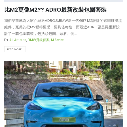
比M2更像M2?? ADRO最新改裝包圍套裝
我們早前就為大家介紹過ADRO為BMW新一代G87 M2設計的碳纖維擾流
組件，完美的把M2變得更兇、更具侵略性，而最近ADRO更是再重新設
計了一套包圍套裝，包括頭包圍、頭唇、側...
All Articles
,
BMW升級個案
,
M Series
READ MORE...
【比原裝M3更像一部M3?!
【再向經典致敬!! Suzuki J
ADRO最新V2包圍】
XL化身迷你G-Class】