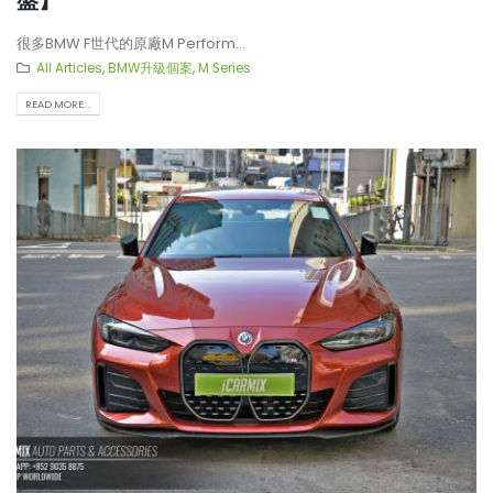
盤】
很多BMW F世代的原廠M Perform...
All Articles
,
BMW升級個案
,
M Series
READ MORE...