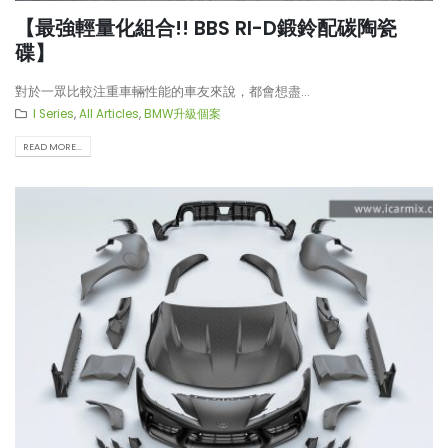
【最強輕量化組合!! BBS RI-D鍛鈴配碳陶瓷
碟】
對於一眾比較注重車輛性能的車友來說，都會想盡...
I Series
,
All Articles
,
BMW升級個案
READ MORE...