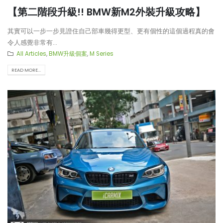
【第二階段升級!! BMW新M2外裝升級攻略】
其實可以一步一步見證住自己部車幾得更型、更有個性的這個過程真的會
令人感覺非常有...
All Articles
,
BMW升級個案
,
M Series
READ MORE...