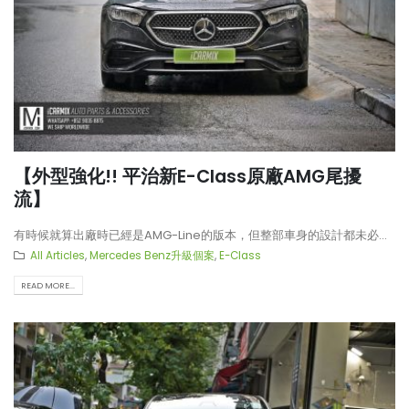
【外型強化!! 平治新E-Class原廠AMG尾擾
流】
有時候就算出廠時已經是AMG-Line的版本，但整部車身的設計都未必...
All Articles
,
Mercedes Benz升級個案
,
E-Class
READ MORE...