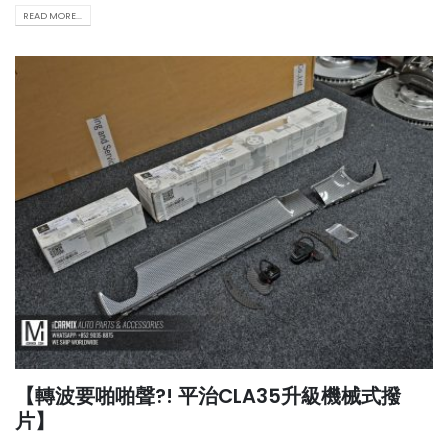
READ MORE...
【轉波要啪啪聲?! 平治CLA35升級機械式撥
片】