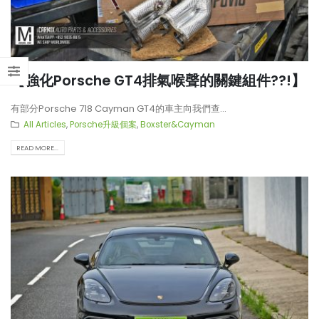
【強化Porsche GT4排氣喉聲的關鍵組件??!】
有部分Porsche 718 Cayman GT4的車主向我們查...
All Articles
,
Porsche升級個案
,
Boxster&Cayman
READ MORE...