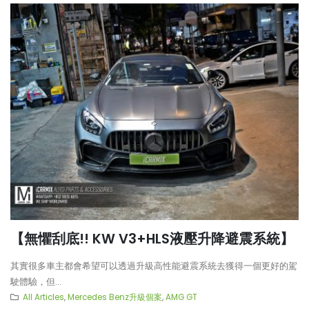
【無懼刮底!! KW V3+HLS液壓升降避震系統】
其實很多車主都會希望可以透過升級高性能避震系統去獲得一個更好的駕
駛體驗，但...
All Articles
,
Mercedes Benz升級個案
,
AMG GT