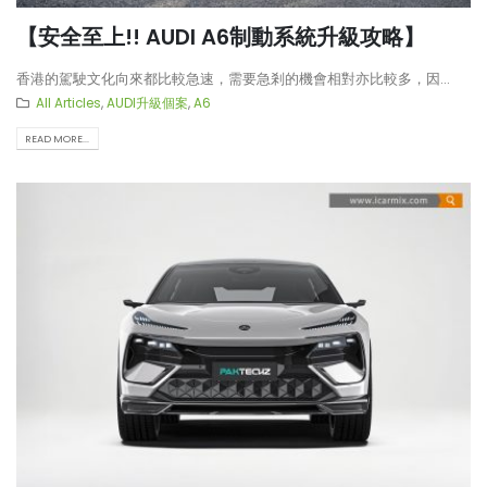
【安全至上!! AUDI A6制動系統升級攻略】
香港的駕駛文化向來都比較急速，需要急剎的機會相對亦比較多，因...
All Articles
,
AUDI升級個案
,
A6
READ MORE...
【再向經典致敬!! Suzuki Jimny
【真正碳為觀止!! McLaren
XL化身迷你G-Class】
720S升級攻略】