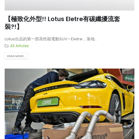
【打造一部更簡潔有力的Honda
【不能錯過的最新升級改裝資
Type-R FL5?!】
Instagram Reels】
【極致化外型!! Lotus Eletre有碳纖擾流套
裝?!】
【電車買鈴有什麼要注意!! 承重
【全球限量一部!! McLaren
Lotus出品的第一部高性能電動SUV—Eletre，落地...
能力好重要!!】
650S Project Kilo升級
All Articles
READ MORE...