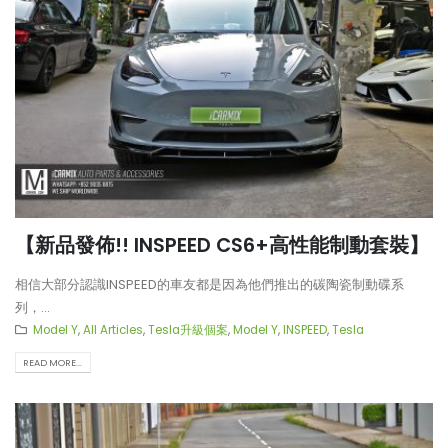
【新品發佈!! INSPEED CS6+高性能制動套裝】
相信大部分認識INSPEED的車友都是因為他們推出的碳陶瓷制動碟系
列，...
Model Y
,
All Articles
,
Tesla升級個案
,
Model Y
,
INSPEED
,
Tesla
READ MORE...