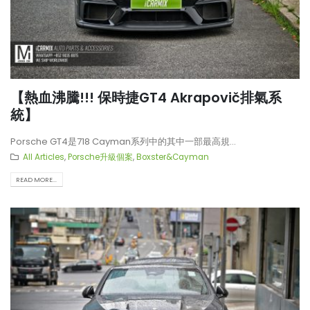
【熱血沸騰!!! 保時捷GT4 Akrapovič排氣系
統】
Porsche GT4是718 Cayman系列中的其中一部最高規...
All Articles
,
Porsche升級個案
,
Boxster&Cayman
READ MORE...