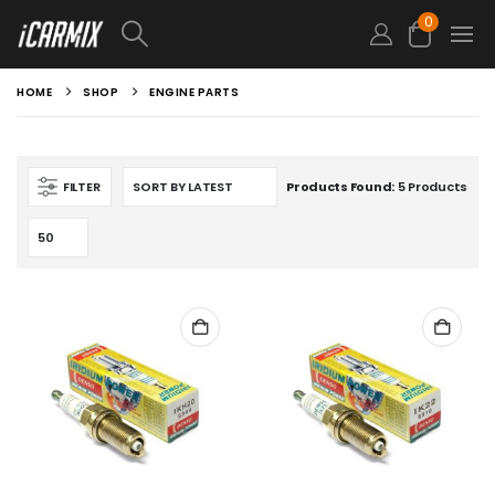
0
HOME
SHOP
ENGINE PARTS
FILTER
Products Found:
5 Products