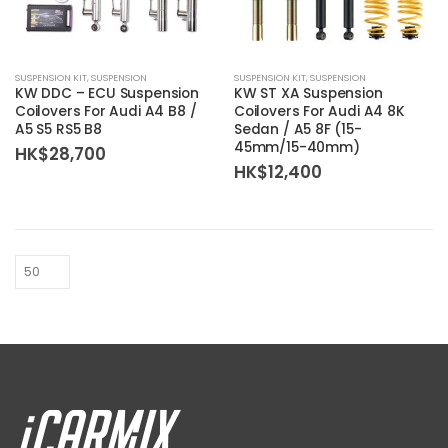
SUSPENSION KIT
,
SUSPENSION
SUSPENSION KIT
,
SUSPENSION
KW DDC – ECU Suspension
KW ST XA Suspension
Coilovers For Audi A4 B8 /
Coilovers For Audi A4 8K
A5 S5 RS5 B8
Sedan / A5 8F (15-
45mm/15-40mm)
HK$
28,700
HK$
12,400