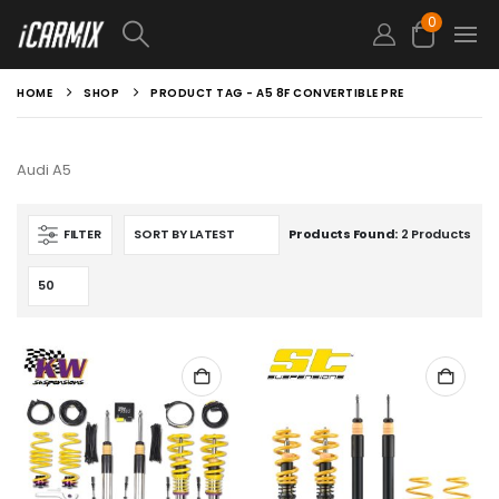
0
HOME
SHOP
PRODUCT TAG -
A5 8F CONVERTIBLE PRE
Audi A5
FILTER
Products Found:
2 Products