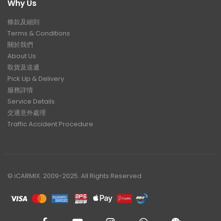
Why Us
條款及細則
Terms & Conditions
關於我們
About Us
取貨及送遞
Pick Up & Delivery
服務詳情
Service Details
交通意外處理
Traffic Accident Procedure
© iCARMIX. 2009-2025. All Rights Reserved