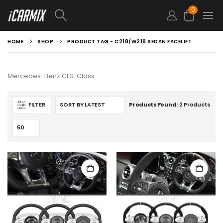
0
HOME
SHOP
PRODUCT TAG -
C218/W218 SEDAN FACELIFT
Mercedes-Benz CLS-Class
FILTER
Products Found:
2 Products