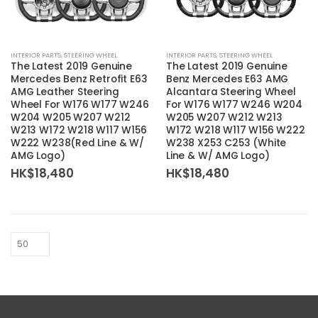
INTERIOR PARTS
,
STEERING WHEEL
INTERIOR PARTS
,
STEERING WHEEL
The Latest 2019 Genuine
The Latest 2019 Genuine
Mercedes Benz Retrofit E63
Benz Mercedes E63 AMG
AMG Leather Steering
Alcantara Steering Wheel
Wheel For W176 W177 W246
For W176 W177 W246 W204
W204 W205 W207 W212
W205 W207 W212 W213
W213 W172 W218 W117 W156
W172 W218 W117 W156 W222
W222 W238(Red Line & W/
W238 X253 C253 (White
AMG Logo)
Line & W/ AMG Logo)
HK$
18,480
HK$
18,480