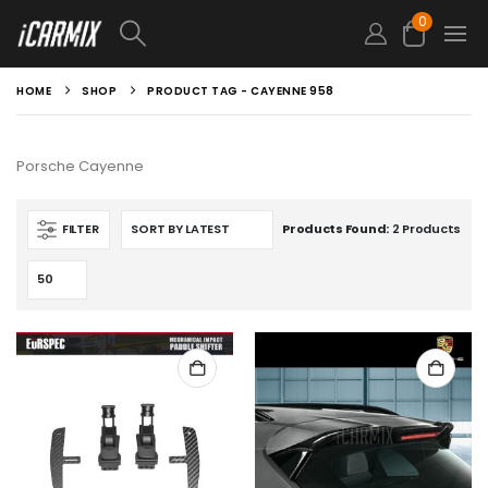
0
HOME
SHOP
PRODUCT TAG -
CAYENNE 958
Porsche Cayenne
FILTER
Products Found:
2 Products