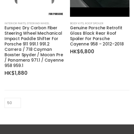
INTERIOR PARTS
,
STEERING WHEEL
BODY KITS
,
ROOF SPOILER
Eurspec Dry Carbon Fiber
Genuine Porsche Retrofit
Steering Wheel Mechanical
Gloss Black Rear Roof
Impact Paddle Shifter For
Spoiler For Porsche
Porsche 911 991.1 991.2
Cayenne 958 – 2012-2018
Carrera / 718 Cayman
HK$
6,800
Boxster Spyder / Macan Pre
/ Panamera 971.1 / Cayenne
958 959.1
HK$
1,880