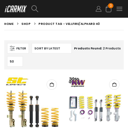
0
HOME
SHOP
PRODUCT TAG -
VELLFIRE/ALPHARD H3
FILTER
Products Found:
2 Products