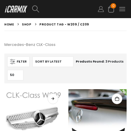
0
HOME
SHOP
PRODUCT TAG -
W209 / C209
Mercedes-Benz CLK-Class
FILTER
Products Found:
3 Products