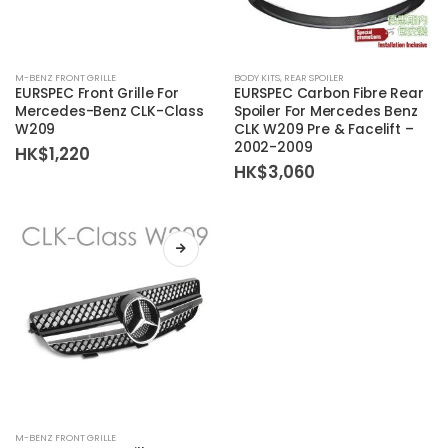
M-BENZ FRONT GRILLE
BODY KITS
,
REAR SPOILER
EURSPEC Front Grille For
EURSPEC Carbon Fibre Rear
Mercedes-Benz CLK-Class
Spoiler For Mercedes Benz
W209
CLK W209 Pre & Facelift –
2002-2009
HK$
1,220
HK$
3,060
M-BENZ FRONT GRILLE