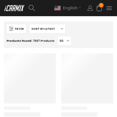
0
English
▼
FILTER
Products Found:
7697 Products