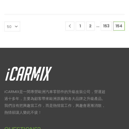
…
1
2
153
154
iCARMIX是一間專營歐洲汽車零部件的升級改裝公司，營運超
過十多年，主要為顧客帶來歐洲原廠和各大品牌之升級產品。
我們沒有把興趣當工作，而是熱情當工作，興趣會逐漸消散，
熱情卻讓人樂此不疲！