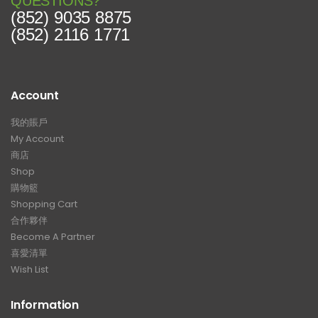
QUESTIONS?
(852) 9035 8875
(852) 2116 1771
Account
我的賬戶
My Account
商店
Shop
購物籃
Shopping Cart
合作夥伴
Become A Partner
喜愛清單
Wish List
Information