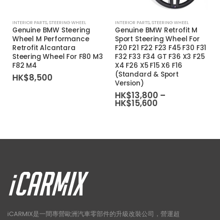
INTERIOR PARTS
,
STEERING WHEEL
INTERIOR PARTS
,
STEERING WHEEL
Genuine BMW Steering
Genuine BMW Retrofit M
Wheel M Performance
Sport Steering Wheel For
Retrofit Alcantara
F20 F21 F22 F23 F45 F30 F31
Steering Wheel For F80 M3
F32 F33 F34 GT F36 X3 F25
F82 M4
X4 F26 X5 F15 X6 F16
(Standard & Sport
HK$
8,500
Version)
HK$
13,800
–
Price
HK$
15,600
range:
HK$13,800
through
HK$15,600
iCARMIX是一間專營歐洲汽車零部件的升級改裝公司，營運超