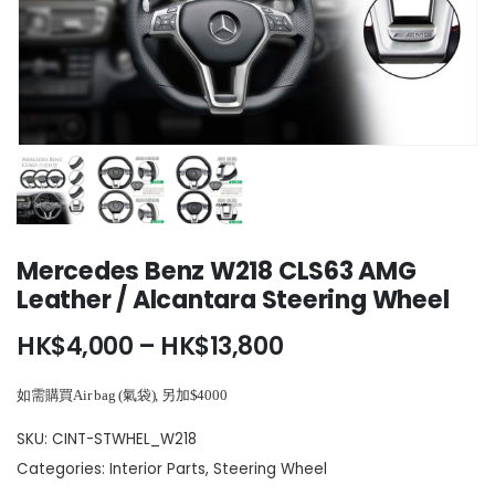
Mercedes Benz W218 CLS63 AMG
Leather / Alcantara Steering Wheel
Price
HK$
4,000
–
HK$
13,800
range:
HK$4,000
如需購買Air bag (氣袋), 另加$4000
through
HK$13,800
SKU:
CINT-STWHEL_W218
Categories:
Interior Parts
,
Steering Wheel