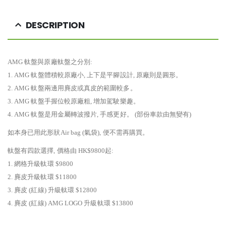
DESCRIPTION
AMG 軚盤與原廠軚盤之分別:
1. AMG 軚盤體積較原廠小, 上下是平腳設計, 原廠則是圓形。
2. AMG 軚盤兩邊用麂皮或真皮的範圍較多。
3. AMG 軚盤手握位較原廠粗, 增加駕駛樂趣。
4. AMG 軚盤是用金屬轉波撥片, 手感更好。 (部份車款由無變有)
如本身已用此形狀Air bag (氣袋), 便不需再購買。
軚盤有四款選擇, 價格由 HK$9800起:
1. 網格升級軚環 $9800
2. 麂皮升級軚環 $11800
3. 麂皮 (紅線) 升級軚環 $12800
4. 麂皮 (紅線) AMG LOGO 升級軚環 $13800