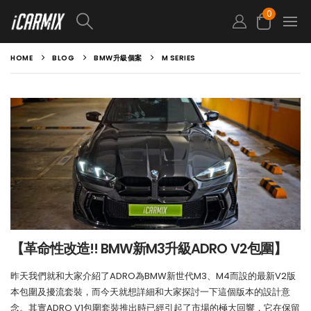
0
HOME
BLOG
BMW升級個案
M SERIES
【革命性改造!! BMW新M3升級ADRO V2包圍】
昨天我們就和大家介紹了ADRO為BMW新世代M3、M4而設的最新V2版
本包圍及擾流套裝，而今天就想詳細和大家探討一下這個版本的設計意
念。其實ADRO V1包圍套裝推出時已經引起了市場的極大回響，它在保留