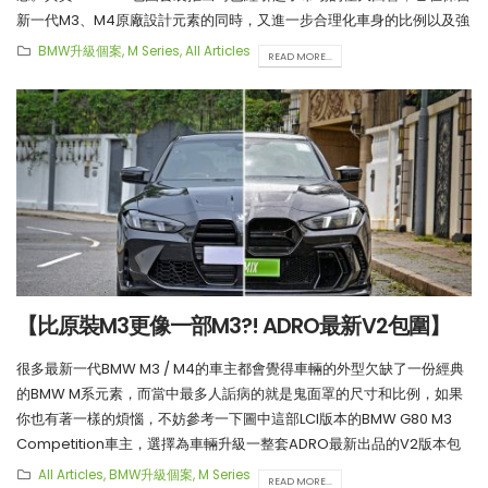
新一代M3、M4原廠設計元素的同時，又進一步合理化車身的比例以及強
化整體的肌肉線條。至於這次推出的V2版本就更具革命性，它完全推翻
BMW升級個案
,
M Series
,
All Articles
READ MORE...
了這一代M3、M4的外觀造型，並加入更經典、更傳統的BMW M元素，
像是鬼面罩、導風口等等的設計都更加復古、更有味道。
在推出V2版本包圍組件的同時，ADRO亦推出了一套專用的V2版本碳纖
維擾流套裝，包括頭唇、側裙、尾翼、尾擾流等等。有別於肌肉感強勁的
V1版本碳纖維擾流組件，V2版本採用的是一個比較簡潔、俐落的設計，
像是側裙、尾擾流等等的設計都融入原裝包圍上，但整體又比原裝更加立
體，而另外一個最為亮眼的地方就是那一隻非常特別、非常罕見的鏤空式
尾翼，在全套擾流組件的配合下，車輛的車身線條明顯變得更鮮明、更具
流線感。如果你鍾情於BMW經典的流線美學，這一整套V2版本包圍及擾
流套裝絕對可以符合你的口味，是一套低調中不失氣勢的設計，出到街上
就是一個字：型！
【比原裝M3更像一部M3?! ADRO最新V2包圍】
很多最新一代BMW M3 / M4的車主都會覺得車輛的外型欠缺了一份經典
ADRO V2 Aerodynamic Front Bumper Kit & Body Kit:
的BMW M系元素，而當中最多人詬病的就是鬼面罩的尺寸和比例，如果
– Carbon Fiber Front Lip
你也有著一樣的煩惱，不妨參考一下圖中這部LCI版本的BMW G80 M3
– Carbon Fiber Side Skirts
【LARTE-Design: 打造出終極版
【真正碳為觀止!! McLaren
Competition車主，選擇為車輛升級一整套ADRO最新出品的V2版本包
– Carbon Fiber Rear Diffuser
本的BMW XM】
720S升級攻略】
圍及碳纖維擾流套裝。
– Carbon Fiber Rear Spoiler
All Articles
,
BMW升級個案
,
M Series
READ MORE...