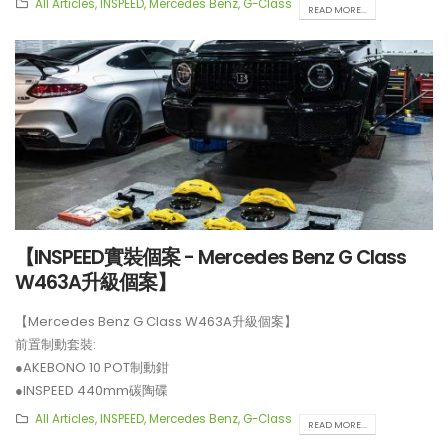
All Articles
,
INSPEED
,
Mercedes Benz
,
G-Class
READ MORE...
●INSPEED CS4街道版 4 POT制動鉗
●INSPEED 380mm長短線碟
**制動套裝適用於20吋或以上車鈴安裝。
【INSPEED實裝個案 - Mercedes Benz G Class
W463A升級個案】
【Mercedes Benz G Class W463A升級個案】
前置制動套裝:
●AKEBONO 10 POT制動鉗
●INSPEED 440mm碳陶碟
後置制動套裝:
All Articles
,
INSPEED
,
Mercedes Benz
,
G-Class
READ MORE...
●BREMBO GT4 4 POT制動鉗