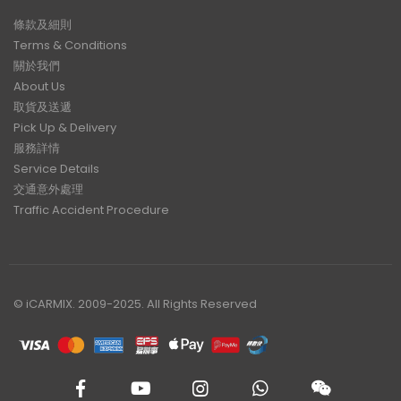
條款及細則
Terms & Conditions
關於我們
About Us
取貨及送遞
Pick Up & Delivery
服務詳情
Service Details
交通意外處理
Traffic Accident Procedure
© iCARMIX. 2009-2025. All Rights Reserved