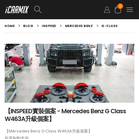
0
HOME
BLOG
INSPEED
MERCEDES BENZ
G-CLASS
【INSPEED實裝個案 - Mercedes Benz G Class
W463A升級個案】
【Mercedes Benz G Class W463A升級個案】
前置制動套裝: