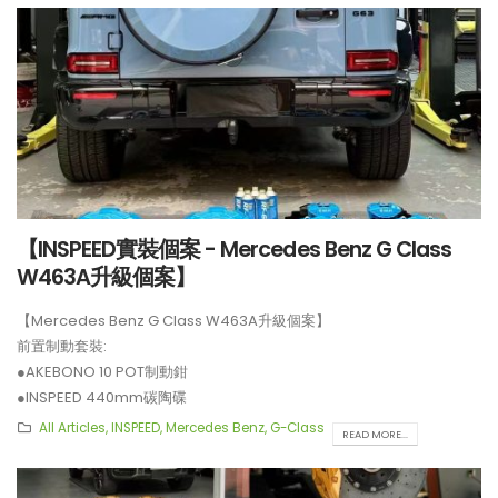
●BELFE EPB 電子手剎
●INSPEED 390mm碳陶碟
**制動套裝適用於22吋或以上車鈴安裝。
【INSPEED實裝個案 - Mercedes Benz G Class
W463A升級個案】
【Mercedes Benz G Class W463A升級個案】
前置制動套裝:
●AKEBONO 10 POT制動鉗
●INSPEED 440mm碳陶碟
後置制動套裝:
All Articles
,
INSPEED
,
Mercedes Benz
,
G-Class
READ MORE...
●BREMBO GT4 4 POT制動鉗
●BELFE EPB 電子手剎