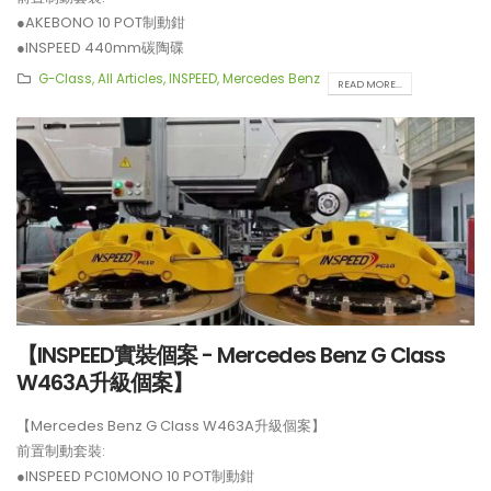
●AKEBONO 10 POT制動鉗
●INSPEED 440mm碳陶碟
後置制動套裝:
G-Class
,
All Articles
,
INSPEED
,
Mercedes Benz
READ MORE...
●BREMBO GT4 4 POT制動鉗
●BELFE EPB 電子手剎
●INSPEED 410mm碳陶碟
**制動套裝適用於22吋或以上車鈴安裝。
【INSPEED實裝個案 - Mercedes Benz G Class
W463A升級個案】
【Mercedes Benz G Class W463A升級個案】
【真正碳為觀止!! McLaren
【革命性改造!! BMW新M
前置制動套裝:
720S升級攻略】
ADRO V2包圍】
●INSPEED PC10MONO 10 POT制動鉗