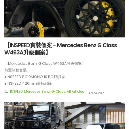
【INSPEED實裝個案 - Mercedes Benz G Class
W463A升級個案】
【Mercedes Benz G Class W463A升級個案】
前置制動套裝:
●INSPEED PC10MONO 10 POT制動鉗
●INSPEED 420mm長短線碟
後置制動套裝:
INSPEED
,
Mercedes Benz
,
G-Class
,
All Articles
READ MORE...
●INSPEED PC4MONO 4 POT制動鉗
●INSPEED 410mm長短線碟
●BELFE EPB 電子手剎
**制動套裝適用於21吋或以上車鈴安裝。