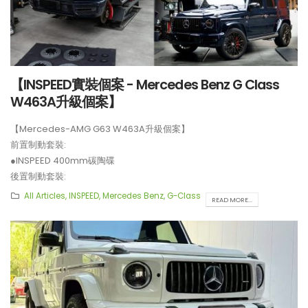
【INSPEED實裝個案 - Mercedes Benz G Class
W463A升級個案】
【Mercedes-AMG G63 W463A升級個案】
前置制動套裝:
●INSPEED 400mm碳陶碟
後置制動套裝:
●INSPEED 370mm碳陶碟
All Articles
,
INSPEED
,
Mercedes Benz
,
G-Class
READ MORE...
**產品售價不包括安裝費用