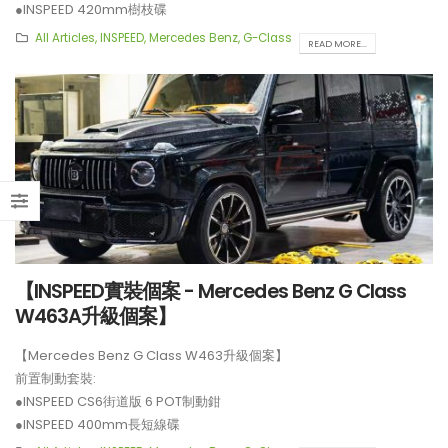
●INSPEED 420mm樹枝碟
後置制動套裝:
【不能錯過的最新升級改裝資訊!!
【比原裝M3更像一部M3?!
All Articles
,
INSPEED
,
Mercedes Benz
,
G-Class
READ MORE...
Instagram Reels】
ADRO最新V2包圍】
●INSPEED PC4MONO 4 POT制動鉗
●INSPEED 410mm樹枝碟
●BELFE EPB 電子手剎
【全球限量一部!! McLaren
【釋放沉睡的猛獸?! Hurac
**制動套裝適用於21吋或以上車鈴安裝。
650S Project Kilo升級攻略】
LP610排氣升級】
【INSPEED實裝個案 - Mercedes Benz G Class
W463A升級個案】
【Mercedes Benz G Class W463升級個案】
前置制動套裝:
●INSPEED CS6街道版 6 POT制動鉗
●INSPEED 400mm長短線碟
後置制動套裝: