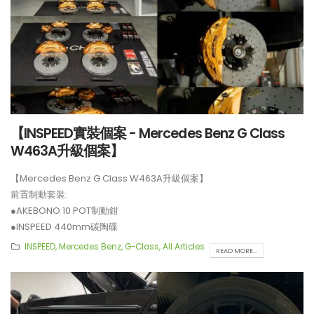
●INSPEED 410mm碳陶碟
**制動套裝適用於22吋或以上車鈴安裝。
【INSPEED實裝個案 - Mercedes Benz G Class
W463A升級個案】
【Mercedes Benz G Class W463A升級個案】
前置制動套裝:
●AKEBONO 10 POT制動鉗
●INSPEED 440mm碳陶碟
後置制動套裝:
INSPEED
,
Mercedes Benz
,
G-Class
,
All Articles
READ MORE...
●BREMBO GT4 4 POT制動鉗
●BELFE EPB 電子手剎
●INSPEED 410mm碳陶碟
**制動套裝適用於22吋或以上車鈴安裝。