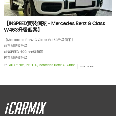
【INSPEED實裝個案 - Mercedes Benz G Class
W463升級個案】
【Mercedes Benz G Class W463升級個案】
前置制動碟升級:
●INSPEED 400mm碳陶碟
後置制動碟升級:
●INSPEED 370mm碳陶碟
All Articles
,
INSPEED
,
Mercedes Benz
,
G-Class
READ MORE...
**制動套裝適用於20吋或以上車鈴安裝。