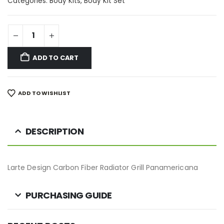
Categories:
Body Kits
,
Body Kit Set
ADD TO CART
ADD TO WISHLIST
DESCRIPTION
Larte Design Carbon Fiber Radiator Grill Panamericana
PURCHASING GUIDE