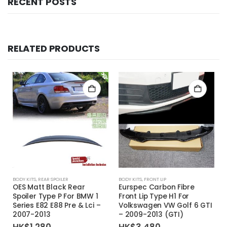
RECENT POSTS
RELATED PRODUCTS
BODY KITS
,
REAR SPOILER
BODY KITS
,
FRONT LIP
OES Matt Black Rear
Eurspec Carbon Fibre
Spoiler Type P For BMW 1
Front Lip Type H1 For
Series E82 E88 Pre & Lci –
Volkswagen VW Golf 6 GTI
2007-2013
– 2009-2013 (GTI)
HK$
1,280
HK$
3,480