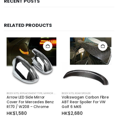
RECENT POSTS
RELATED PRODUCTS
BODY KITS
,
REPLACEMENT TYPE
,
MIRROR COVER
BODY KITS
,
REAR SPOILER
Arrow LED Side Mirror
Volkswagen Carbon Fibre
Cover For Mercedes Benz
ABT Rear Spoiler For VW
R170 / W208 – Chrome
Golf 6 MK6
HK$
1,580
HK$
2,680