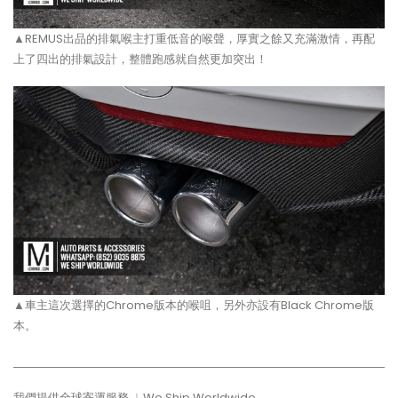
▲REMUS出品的排氣喉主打重低音的喉聲，厚實之餘又充滿激情，再配
上了四出的排氣設計，整體跑感就自然更加突出！
▲車主這次選擇的Chrome版本的喉咀，另外亦設有Black Chrome版
本。
我們提供全球寄運服務 ︳We Ship Worldwide.