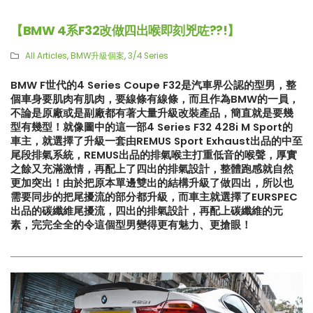
【BMW 4系F32改做四出喉即刻兇咗??!】
All Articles
,
BMW升級個案
,
3/4 Series
BMW F世代的4 Series Coupe F32是汽車界公認的型男，整
個車身要肌肉有肌肉，要線條有線條，而且作為BMW的一員，
不論是原廠或是副廠都有著大量升級改裝產品，簡直就是要幾
型有幾型！就像圖中的這一部4 Series F32 428i M Sport的
車主，就選擇了升級一套由REMUS Sport Exhaust出品的中至
尾段排氣系統，REMUS出品的排氣喉主打重低音的喉聲，厚實
之餘又充滿激情，再配上了四出的排氣設計，整體跑感就自然
更加突出！由於把原本單邊雙出的結構升級了做四出，所以也
需要同步的把尾擾流的部分都升級，而車主就選擇了EURSPEC
出品的碳纖維尾擾流，四出的排氣設計，再配上碳纖維的元
素，完完全全的令這個型男變得更有魅力、更搶眼！
【再向經典致敬!! Suzuki Jimny
【真正碳為觀止!! McLaren
XL化身迷你G-Class】
720S升級攻略】