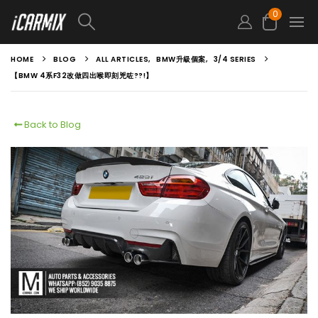
0
HOME
BLOG
ALL ARTICLES
,
BMW升級個案
,
3/4 SERIES
【BMW 4系F32改做四出喉即刻兇咗??!】
Back to Blog