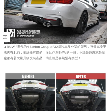
【打造一部更簡潔有力的Honda
【不能錯過的最新升級改裝資
Type-R FL5?!】
Instagram Reels】
【電車買鈴有什麼要注意!! 承重
【全球限量一部!! McLaren
能力好重要!!】
650S Project Kilo升級
▲BMW F世代的4 Series Coupe F32是汽車界公認的型男，整個車身要
肌肉有肌肉，要線條有線條，而且作為BMW的一員，不論是原廠或是副
廠都有著大量升級改裝產品，簡直就是要幾型有幾型！