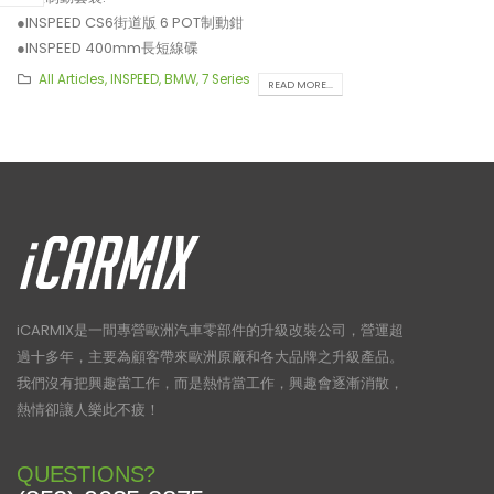
●INSPEED CS6街道版 6 POT制動鉗
●INSPEED 400mm長短線碟
**制動套裝適用於20吋或以上車鈴安裝。
All Articles
,
INSPEED
,
BMW
,
7 Series
READ MORE...
iCARMIX是一間專營歐洲汽車零部件的升級改裝公司，營運超
過十多年，主要為顧客帶來歐洲原廠和各大品牌之升級產品。
我們沒有把興趣當工作，而是熱情當工作，興趣會逐漸消散，
熱情卻讓人樂此不疲！
【比原裝M3更像一部M3?!
【再向經典致敬!! Suzuki J
ADRO最新V2包圍】
XL化身迷你G-Class】
QUESTIONS?