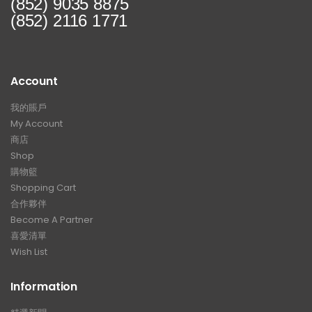
(852) 9035 8875
(852) 2116 1771
【釋放沉睡的猛獸?! Huracan
【打造一部更簡潔有力的Ho
LP610排氣升級】
Type-R FL5?!】
Account
【LARTE-Design: 打造出終極版
【電車買鈴有什麼要注意!! 
本的BMW XM】
能力好重要!!】
我的賬戶
My Account
商店
Shop
購物籃
Shopping Cart
合作夥伴
Become A Partner
喜愛清單
Wish List
Information