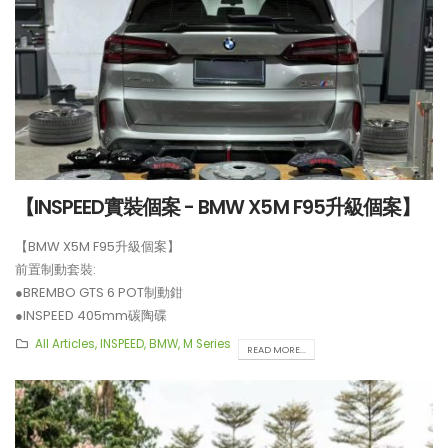
【INSPEED實裝個案 - BMW X5M F95升級個案】
【BMW X5M F95升級個案】
前置制動套裝:
●BREMBO GTS 6 POT制動鉗
●INSPEED 405mm碳陶碟
後置制動套裝:
All Articles
,
INSPEED
,
BMW
,
M Series
READ MORE...
●BREMBO GTS 4 POT制動鉗
●INSPEED 380mm碳陶碟
●BELFE EPB 電子手剎
**制動套裝適用於21吋或以上車鈴安裝。