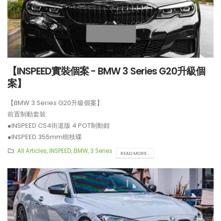
【INSPEED實裝個案 - BMW 3 Series G20升級個
案】
【BMW 3 Series G20升級個案】
前置制動套裝:
●INSPEED CS4街道版 4 POT制動鉗
●INSPEED 355mm樹枝碟
**制動套裝適用於18吋或以上車鈴安裝。
All Articles
,
INSPEED
,
BMW
,
3 Series
READ MORE...