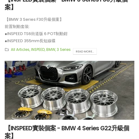
案】
【BMW 3 Series F30升級個案】
前置制動套裝:
●INSPEED TS6街道版 6 POT制動鉗
●INSPEED 355mm長短線碟
**制動套裝適用於18吋或以上車鈴安裝。
All Articles
,
INSPEED
,
BMW
,
3 Series
READ MORE...
【INSPEED實裝個案 - BMW 4 Series G22升級個
案】