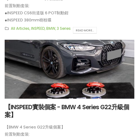
前置制動套裝:
●INSPEED CS6街道版 6 POT制動鉗
●INSPEED 380mm樹枝碟
後置制動套裝:
All Articles
,
INSPEED
,
BMW
,
3 Series
READ MORE...
●INSPEED TE4電機一體 4 POT制動鉗
●INSPEED 380mm樹枝碟
**制動套裝適用於19吋或以上車鈴安裝。
【INSPEED實裝個案 - BMW 4 Series G22升級個
案】
【BMW 4 Series G22升級個案】
前置制動套裝: