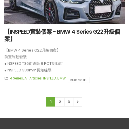
【INSPEED實裝個案 - BMW 4 Series G22升級個
案】
【BMW 4 Series G22升級個案】
前置制動套裝:
●INSPEED TS6街道版 6 POT制動鉗
●INSPEED 380mm長短線碟
**制動套裝適用於19吋或以上車鈴安裝。
4 Series
,
All Articles
,
INSPEED
,
BMW
READ MORE...
1
2
3