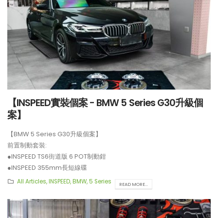
【INSPEED實裝個案 - BMW 5 Series G30升級個
案】
【BMW 5 Series G30升級個案】
前置制動套裝:
●INSPEED TS6街道版 6 POT制動鉗
●INSPEED 355mm長短線碟
**制動套裝適用於18吋或以上車鈴安裝。
All Articles
,
INSPEED
,
BMW
,
5 Series
READ MORE...