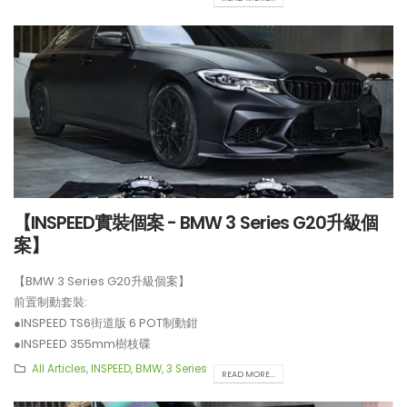
【INSPEED實裝個案 - BMW 3 Series G20升級個
案】
【BMW 3 Series G20升級個案】
前置制動套裝:
●INSPEED TS6街道版 6 POT制動鉗
●INSPEED 355mm樹枝碟
**制動套裝適用於18吋或以上車鈴安裝。
All Articles
,
INSPEED
,
BMW
,
3 Series
READ MORE...