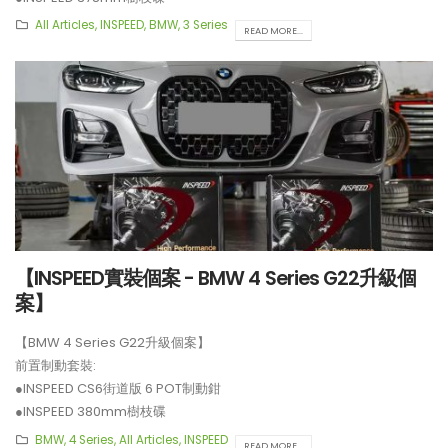
**制動套裝適用於19吋或以上車鈴安裝。
All Articles
,
INSPEED
,
BMW
,
3 Series
READ MORE...
【INSPEED實裝個案 - BMW 4 Series G22升級個
案】
【BMW 4 Series G22升級個案】
前置制動套裝:
●INSPEED CS6街道版 6 POT制動鉗
●INSPEED 380mm樹枝碟
**制動套裝適用於19吋或以上車鈴安裝。
BMW
,
4 Series
,
All Articles
,
INSPEED
READ MORE...