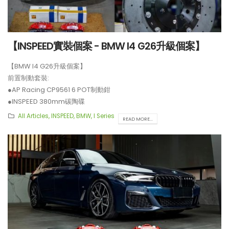
【INSPEED實裝個案 - BMW I4 G26升級個案】
【BMW I4 G26升級個案】
前置制動套裝:
●AP Racing CP9561 6 POT制動鉗
●INSPEED 380mm碳陶碟
**制動套裝適用於19吋或以上車鈴安裝。
All Articles
,
INSPEED
,
BMW
,
I Series
READ MORE...