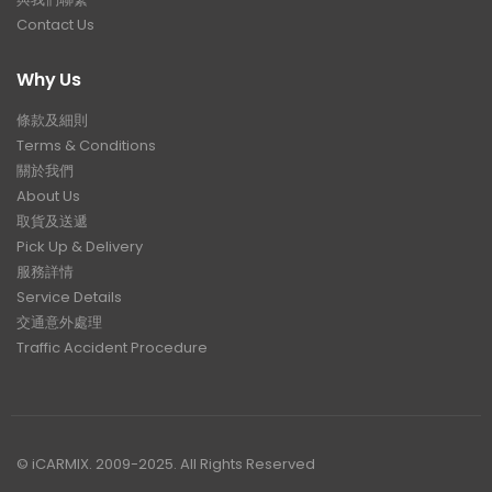
Contact Us
Why Us
條款及細則
Terms & Conditions
關於我們
About Us
取貨及送遞
Pick Up & Delivery
服務詳情
Service Details
交通意外處理
Traffic Accident Procedure
© iCARMIX. 2009-2025. All Rights Reserved