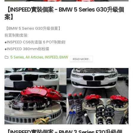
【INSPEED實裝個案 - BMW 5 Series G30升級個
案】
【BMW 5 Series G30升級個案】
前置制動套裝:
●INSPEED CS6街道版 6 POT制動鉗
●INSPEED 380mm樹枝碟
**制動套裝適用於19吋或以上車鈴安裝。
5 Series
,
All Articles
,
INSPEED
,
BMW
READ MORE...
【INSPEED實裝個案 - BMW 3 Series F30升級個