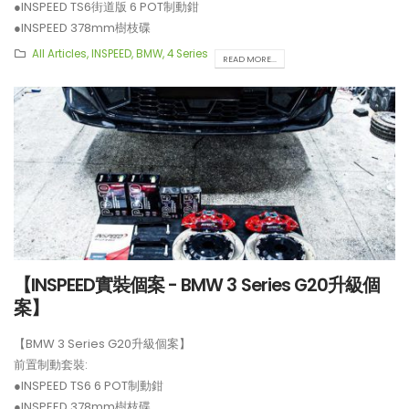
●INSPEED TS6街道版 6 POT制動鉗
●INSPEED 378mm樹枝碟
**制動套裝適用於19吋或以上車鈴安裝。
All Articles
,
INSPEED
,
BMW
,
4 Series
READ MORE...
【INSPEED實裝個案 - BMW 3 Series G20升級個
案】
【BMW 3 Series G20升級個案】
前置制動套裝:
●INSPEED TS6 6 POT制動鉗
●INSPEED 378mm樹枝碟