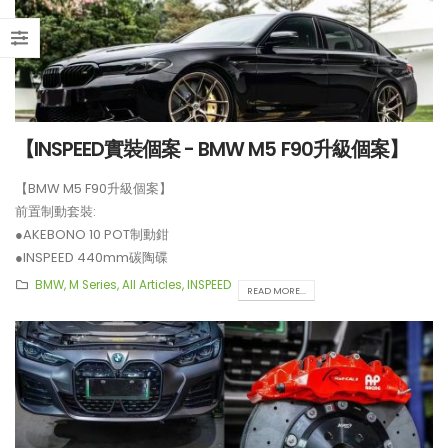
【INSPEED實裝個案 - BMW M5 F90升級個案】
【BMW M5 F90升級個案】
前置制動套裝:
●AKEBONO 10 POT制動鉗
●INSPEED 440mm碳陶碟
**制動套裝適用於22吋或以上車鈴安裝。
BMW
,
M Series
,
All Articles
,
INSPEED
READ MORE...