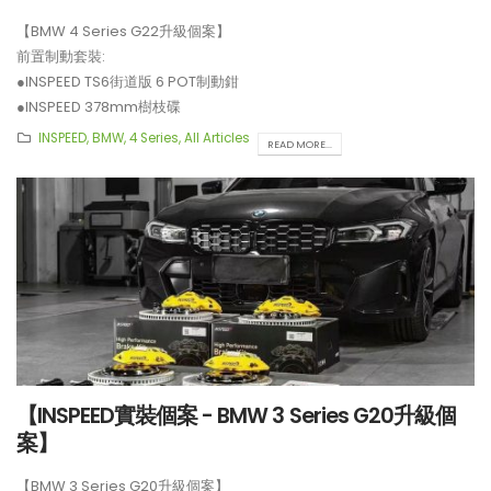
【BMW 4 Series G22升級個案】
前置制動套裝:
●INSPEED TS6街道版 6 POT制動鉗
●INSPEED 378mm樹枝碟
後置制動碟升級:
INSPEED
,
BMW
,
4 Series
,
All Articles
READ MORE...
●CZV 343mm樹枝碟
**制動套裝適用於19吋或以上車鈴安裝。
【INSPEED實裝個案 - BMW 3 Series G20升級個
案】
【BMW 3 Series G20升級個案】