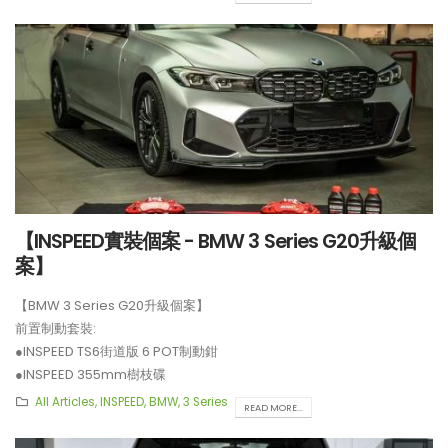
●INSPEED CS4街道版 4 POT制動鉗
●INSPEED 380mm樹枝碟
【打造一部更簡潔有力的Honda
【不能錯過的最新升級改裝資
Type-R FL5?!】
Instagram Reels】
●BELFE EPB 電子手剎
**制動套裝適用於20吋或以上車鈴安裝。
【電車買鈴有什麼要注意!! 承重
【全球限量一部!! McLaren
能力好重要!!】
650S Project Kilo升級
【INSPEED實裝個案 - BMW 3 Series G20升級個
案】
【BMW 3 Series G20升級個案】
前置制動套裝:
●INSPEED TS6街道版 6 POT制動鉗
●INSPEED 355mm樹枝碟
**制動套裝適用於18吋或以上車鈴安裝。
All Articles
,
INSPEED
,
BMW
,
3 Series
READ MORE...