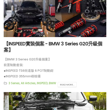
【INSPEED實裝個案 - BMW 3 Series G20升級個
案】
【BMW 3 Series G20升級個案】
前置制動套裝:
●INSPEED TS6街道版 6 POT制動鉗
●INSPEED 355mm樹枝碟
**制動套裝適用於18吋或以上車鈴安裝。
3 Series
,
All Articles
,
INSPEED
,
BMW
READ MORE...