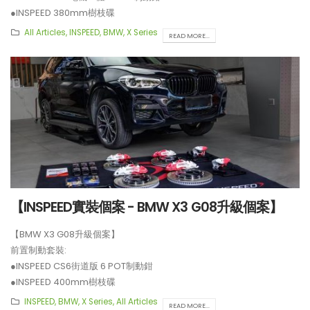
●INSPEED 380mm樹枝碟
**制動套裝適用於19吋或以上車鈴安裝。
All Articles
,
INSPEED
,
BMW
,
X Series
READ MORE...
【INSPEED實裝個案 - BMW X3 G08升級個案】
【BMW X3 G08升級個案】
前置制動套裝:
●INSPEED CS6街道版 6 POT制動鉗
【再向經典致敬!! Suzuki Jimny
【真正碳為觀止!! McLaren
●INSPEED 400mm樹枝碟
XL化身迷你G-Class】
720S升級攻略】
後置制動套裝:
INSPEED
,
BMW
,
X Series
,
All Articles
READ MORE...