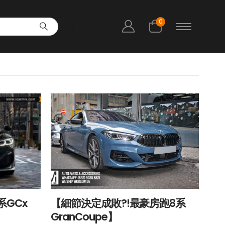
0
系GCx
【細節決定成敗?!最豪房跑8系
GranCoupe】