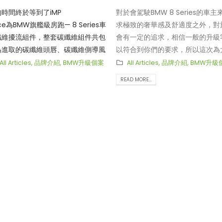
時間終於等到了iMP
對於會駕駛BMW 8 Series的車
nce為BMW旗艦級房跑— 8 Series車
求極致的奢華感及舒適度之外，對
纖維擾流組件，整套碳纖維組件共包
會有一定的追求，相信一般的升級
為進取的碳纖維頭唇、碳纖維側導風
以符合到你們的要求，所以這次為
維側裙底板、碳纖維尾擾流、以及碳
是日本3D Design Performa
All Articles
,
品牌介紹
,
BMW升級個案
All Articles
,
品牌介紹
,
BMW升級
。車友們可能都會發覺到其實iMP
8 Series G16 Gran Coupe M 
READ MORE...
品都是極為搶眼的大製作，不論是設
的碳纖維擾流組件，包括了頭唇、
構思，都是以突出車身線條為大前
四出尾擾流。3D Design向來的
裝後幾乎也不太可以有「撞款」的可
車輛的立體感及線條感，因此在設
MP向來都是為各種高性能跑車設計
擾流組件時增加了非常多的刀鋒設
，在碳纖維的品質和Fitment方面
身已經非常大部的8 Series看上
！
到街上想「撞樣」的可能性可謂是
▲對於會駕駛BMW 8 Series的車