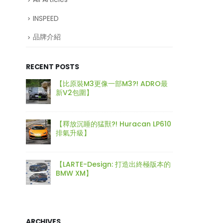
INSPEED
品牌介紹
▲等了這麼長
Performa
系設計的碳
RECENT POSTS
720S升
【比原裝M3更像一部M3?! ADRO最
【再向經
新V2包圍】
身迷你
!!
【釋放沉睡的猛獸?! Huracan LP610
【打造
排氣升級】
Type-
50S
【LARTE-Design: 打造出終極版本的
【電車
▲車頭方面
BMW XM】
好重要
和碳纖維側
ARCHIVES