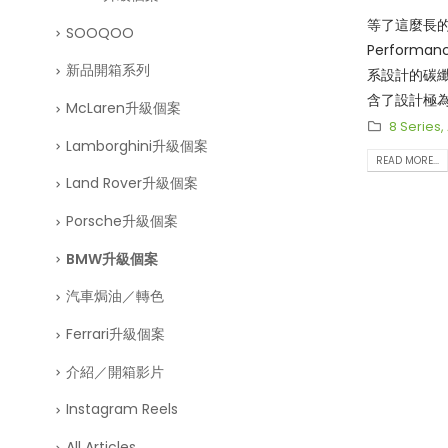
等了這麼長的
SOOQOO
Performa
新品開箱系列
系設計的碳
含了設計極
McLaren升級個案
擾流、碳纖
8 Series
,
Lamborghini升級個案
纖維尾翼等等
READ MORE...
每一次的出
Land Rover升級個案
計意念還是
Porsche升級個案
題，升級安
能，再加上i
BMW升級個案
各種包圍組件
汽車焗油／轉色
都有所保證
Ferrari升級個案
介紹／開箱影片
Instagram Reels
All Articles