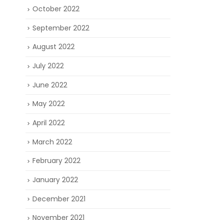
October 2022
▲碳纖維尾
September 2022
我們提供全球寄運
August 2022
WhatsApp (
點擊以下連結進
July 2022
https://wa
June 2022
Call us Now 
LINE: icarmi
May 2022
Web:
www.i
April 2022
專屬車款升級
Welcome Boo
March 2022
February 2022
January 2022
December 2021
November 2021