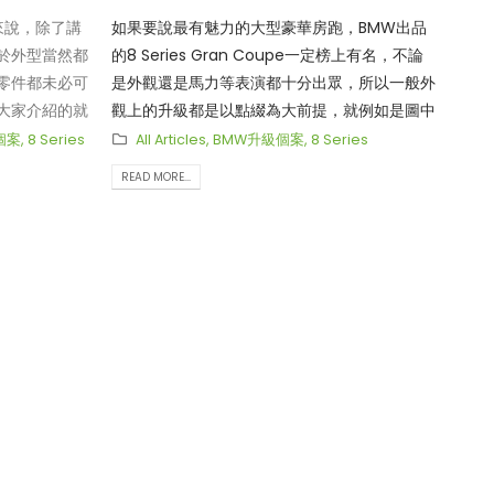
主來說，除了講
如果要說最有魅力的大型豪華房跑，BMW出品
於外型當然都
的8 Series Gran Coupe一定榜上有名，不論
零件都未必可
是外觀還是馬力等表演都十分出眾，所以一般外
大家介紹的就
觀上的升級都是以點綴為大前提，就例如是圖中
nce專門為新一代
這部M850i，車主十分滿足原車的整體造型，但
個案
,
8 Series
All Articles
,
BMW升級個案
,
8 Series
Sport度身打造
就想在一些細節位置襯搭上碳纖維及時尚的元
READ MORE...
側裙、尾翼及
素，固此選擇了BMW原廠出品的M
出品都十分著重
Performance升級組件，包括電鍍亮黑設計的
計這套碳纖維
鬼面罩、沙板飾件及尾喉咀，以及碳纖維設計的
計，令這部本
中置導風口飾件、兩側導風口飾件、以及側鏡
去更有霸氣，出
殼，這一些的點綴都可以令整體外觀得到再進一
零啊！
步的昇華，型格之中又再帶多點濃郁的跑感！
▲如果要說最有魅力的大型豪華房