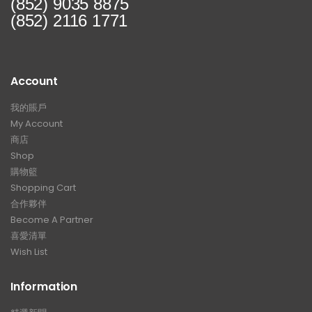
(852) 9035 8875
(852) 2116 1771
【打造一部更簡潔有力的Honda
【不能錯過的最新升級
Type-R FL5?!】
Instagram Reels】
Account
版
【電車買鈴有什麼要注意!! 承重
【全球限量一部!! McL
能力好重要!!】
650S Project Kil
我的賬戶
My Account
商店
Shop
購物籃
Shopping Cart
合作夥伴
Become A Partner
喜愛清單
Wish List
Information