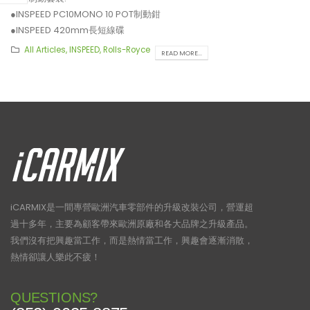
●INSPEED PC10MONO 10 POT制動鉗
●INSPEED 420mm長短線碟
後置制動套裝:
All Articles
,
INSPEED
,
Rolls-Royce
READ MORE...
●INSPEED PC4MONO 4 POT制動鉗
●INSPEED 410mm長短線碟
**制動套裝適用於21吋或以上車鈴安裝。
iCARMIX是一間專營歐洲汽車零部件的升級改裝公司，營運超
過十多年，主要為顧客帶來歐洲原廠和各大品牌之升級產品。
我們沒有把興趣當工作，而是熱情當工作，興趣會逐漸消散，
熱情卻讓人樂此不疲！
【再向經典致敬!! Suzuki Jimny
【真正碳為觀止!! McL
XL化身迷你G-Class】
720S升級攻略】
QUESTIONS?