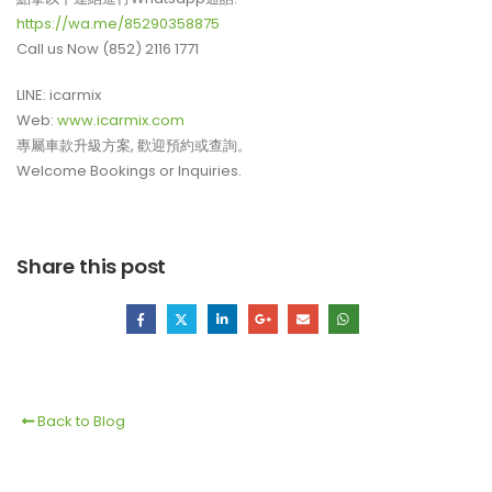
https://wa.me/85290358875
Call us Now (852) 2116 1771
LINE: icarmix
Web:
www.icarmix.com
專屬車款升級方案, 歡迎預約或查詢。
Welcome Bookings or Inquiries.
Share this post
Back to Blog