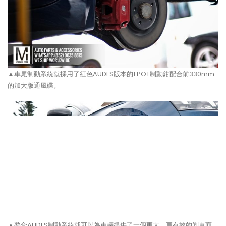
▲車尾制動系統就採用了紅色AUDI S版本的1 POT制動鉗配合前330mm
的加大版通風碟。
▲整套AUDI S制動系統就可以為車輛提供了一個更大、更有效的剎車面