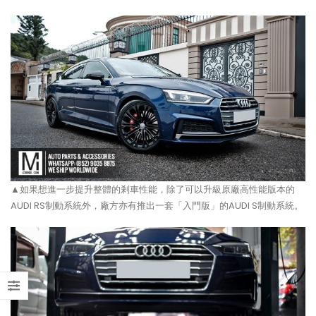
【打造一部更簡潔有力的Honda
【不能錯過的最新升級改裝資
Type-R FL5?!】
Instagram Reels】
【電車買鈴有什麼要注意!! 承重
【全球限量一部!! McLaren
能力好重要!!】
650S Project Kilo升級
▲如果想進一步提升整體的剎車性能，除了可以升級原廠高性能版本的
AUDI RS制動系統外，廠方亦有推出一套「入門版」的AUDI S制動系統。