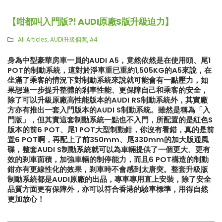
【咁都叫入門版?! AUDI原廠S版升級迫力】
All Articles
,
AUDI升級個案
,
A4
身為中型豪華房車一員的AUDI A5，竟然依然是在使用頭、尾1
POT的制動系統，這對於淨車重已重約1,505KG的A5來說，在
坐滿了乘客的情況下對制動系統來說就可能會有一點壓力，如
果想進一步提升整體的剎車性能、更保障自己和乘客的安全，
除了可以升級原廠高性能版本的AUDI RS制動系統外，其實廠
方亦有推出一套入門版本的AUDI S制動系統。雖然是稱為「入
門版」，但其實這套制動系統一點也不入門，所配置的是紅色S
版本的前6 POT、尾1 POT大型制動鉗，你沒有看錯，真的是前
置6 POT啊，再配上了前350mm、尾330mm的加大版通風
碟，整套AUDI S制動系統就可以為車輛提供了一個更大、更有
效的剎車面積，加強車輛的制停能力，而且6 POT構造的制動
鉗亦有更線性化的效果，剎車時不會感到太唐突。整套升級版
制動系統都是AUDI原廠的出品，專車專用直上安裝，除了安全
品質方面更有保障外，亦可以符合香港的驗車標準，用得自然
更加放心！
【再向經典致敬!! Suzuki Jimny
【真正碳為觀止!! McLaren
XL化身迷你G-Class】
720S升級攻略】