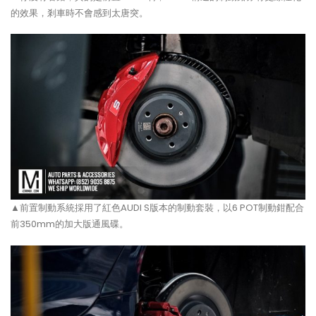
的效果，剎車時不會感到太唐突。
▲前置制動系統採用了紅色AUDI S版本的制動套裝，以6 POT制動鉗配合
前350mm的加大版通風碟。