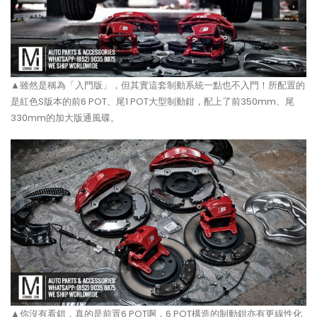
▲雖然是稱為「入門版」，但其實這套制動系統一點也不入門！所配置的
是紅色S版本的前6 POT、尾1 POT大型制動鉗，配上了前350mm、尾
330mm的加大版通風碟。
▲你沒有看錯，真的是前置6 POT啊，6 POT構造的制動鉗亦有更線性化