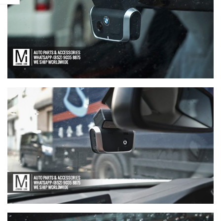
【打造一部更簡潔有力的Honda
【不能錯過的最新升級改裝資
Type-R FL5?!】
Instagram Reels】
【電車買鈴有什麼要注意!! 承重
【全球限量一部!! McLaren
能力好重要!!】
650S Project Kilo升級