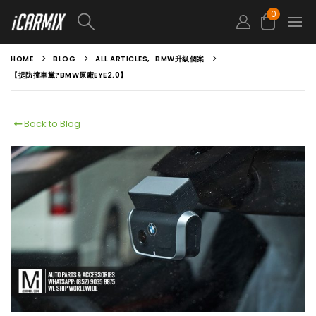
0
HOME
BLOG
ALL ARTICLES
,
BMW升級個案
【提防撞車黨?BMW原廠EYE2.0】
Back to Blog