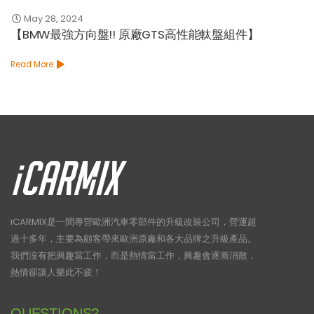
May 28, 2024
【BMW最強方向盤!! 原廠GTS高性能軚盤組件】
Read More
iCARMIX是一間專營歐洲汽車零部件的升級改裝公司，營運超
過十多年，主要為顧客帶來歐洲原廠和各大品牌之升級產品。
我們沒有把興趣當工作，而是熱情當工作，興趣會逐漸消散，
熱情卻讓人樂此不疲！
QUESTIONS?