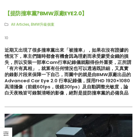
【提防撞車黨?BMW原廠EYE2.0】
All Articles
,
BMW升級個案
10
近期又出現了很多撞車黨出來「被撞車」，如果在沒有證據的
情況下，車主們隨時都會有機會因為理虧而承受蒙受金錢的損
失，所以安裝一部車Cam行車紀錄儀就顯得份外重要，正所謂
「有片有真相」，就算有任何情況也可以透過既詳細，又真實
的錄影片段來保障一下自己，而圖中的就是由BMW原廠出品的
Advanced Car Eye 2.0 行車紀錄儀，採用FHD 1920×1080
高清攝像（前鏡60fps，後鏡30fps）及自動調整光敏度，論
白天夜晚皆可錄製清晰的影像，絕對是提防撞車黨的必備良品
【再向經典致敬!! Suzuki Jimny
【真正碳為觀止!! McLaren
XL化身迷你G-Class】
720S升級攻略】