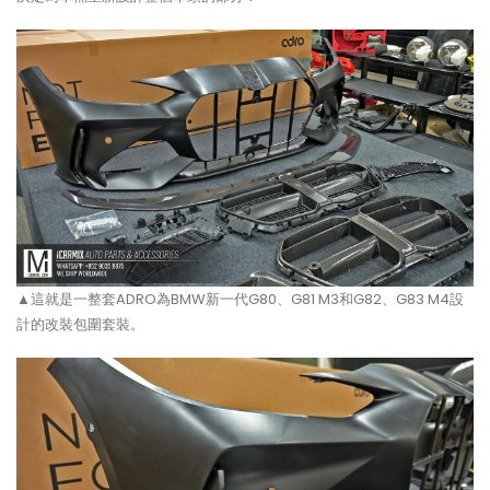
▲這就是一整套ADRO為BMW新一代G80、G81 M3和G82、G83 M4設
計的改裝包圍套裝。