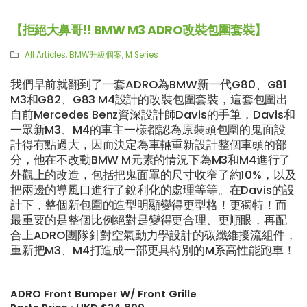
【拒絕大鼻哥!! BMW M3 ADRO改裝包圍套裝】
All Articles
,
BMW升級個案
,
M Series
我們早前就翻到了一套ADRO為BMW新一代G80、G81
M3和G82、G83 M4設計的改裝包圍套裝，這套包圍出
自前Mercedes Benz資深設計師Davis的手筆，Davis和
一眾新M3、M4的車主一樣都認為原裝頭包圍的鬼面設
計得有點過大，因而決定為車輛重新設計整個車頭的部
分，他在不改動BMW M元素的情況下為M3和M4進行了
外觀上的改造，包括把鬼面罩的尺寸收窄了約10%，以及
把兩邊的導風口進行了銳利化的處理等等。在Davis的設
計下，整個新包圍的造型明顯變得更型格！更獨特！而
最重要的是整個比例絕對是變得更合理、更順眼，再配
合上ADRO團隊針對空氣動力學設計的碳纖維擾流組件，
重新把M3、M4打造成一部更具特別的M系高性能跑車！
【再向經典致敬!! Suzuki Jimny
【真正碳為觀止!! McLaren
XL化身迷你G-Class】
720S升級攻略】
ADRO Front Bumper W/ Front Grille