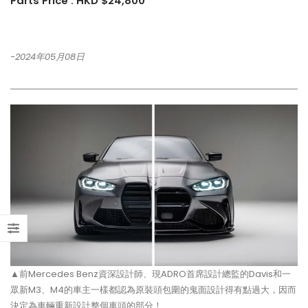
Parts Price : HKD $24,800
【打造一部更簡潔有力的Honda
【不能錯過的最新升級改裝資
Type-R FL5?!】
Instagram Reels】
-2024年05月08日
【電車買鈴有什麼要注意!! 承重
【全球限量一部!! McLaren
能力好重要!!】
650S Project Kilo升級
▲前Mercedes Benz資深設計師、現ADRO首席設計總監的Davis和一
眾新M3、M4的車主一樣都認為原裝頭包圍的鬼面設計得有點過大，因而
決定為車輛重新設計整個車頭的部分！