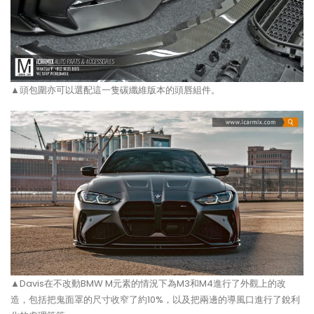
▲頭包圍亦可以選配這一隻碳纖維版本的頭唇組件。
▲Davis在不改動BMW M元素的情況下為M3和M4進行了外觀上的改
造，包括把鬼面罩的尺寸收窄了約10%，以及把兩邊的導風口進行了銳利