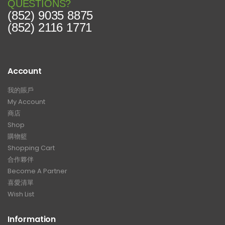
QUESTIONS?
(852) 9035 8875
(852) 2116 1771
Account
我的賬戶
My Account
商店
Shop
購物籃
Shopping Cart
合作夥伴
Become A Partner
喜愛清單
Wish List
Information