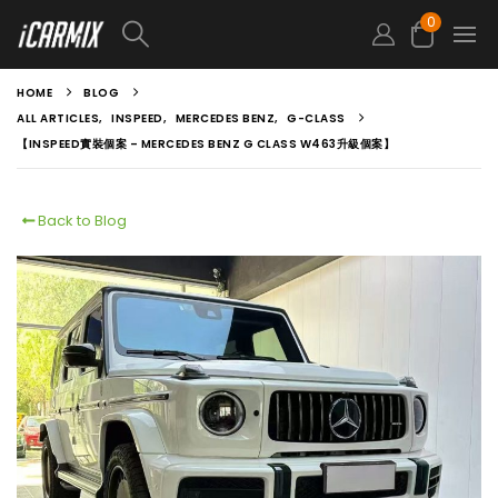
0
HOME
BLOG
ALL ARTICLES
,
INSPEED
,
MERCEDES BENZ
,
G-CLASS
【INSPEED實裝個案 – MERCEDES BENZ G CLASS W463升級個案】
Back to Blog