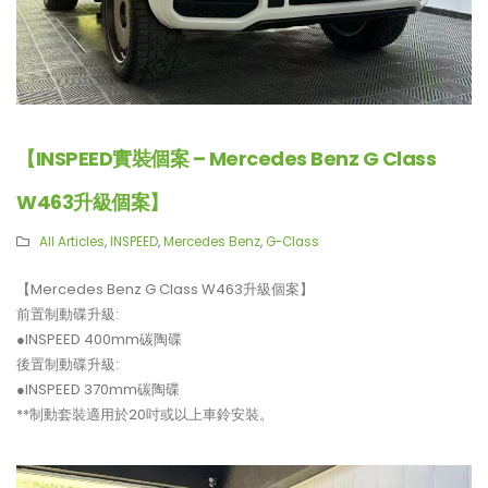
【INSPEED實裝個案 – Mercedes Benz G Class
W463升級個案】
All Articles
,
INSPEED
,
Mercedes Benz
,
G-Class
【Mercedes Benz G Class W463升級個案】
前置制動碟升級:
●INSPEED 400mm碳陶碟
後置制動碟升級:
●INSPEED 370mm碳陶碟
**制動套裝適用於20吋或以上車鈴安裝。
【再向經典致敬!! Suzuki Jimny
【真正碳為觀止!! McLaren
XL化身迷你G-Class】
720S升級攻略】