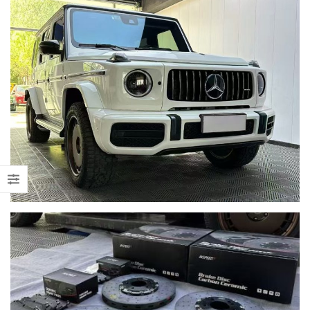
【打造一部更簡潔有力的Honda
【不能錯過的最新升級改裝資
Type-R FL5?!】
Instagram Reels】
【電車買鈴有什麼要注意!! 承重
【全球限量一部!! McLaren
能力好重要!!】
650S Project Kilo升級