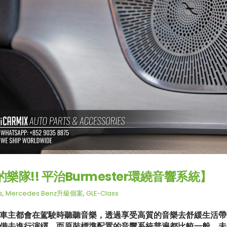
樂隊!! 平治Burmester環繞音響系統】
s
,
Mercedes Benz升級個案
,
GLE-Class
車主都會在駕駛時聽聽音樂，透過享受高質的音樂去舒緩生活帶
備去進行演繹，而原裝標準配置的音響系統普遍都比較一般，未