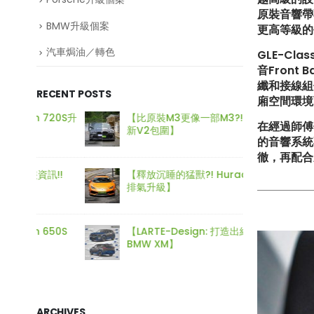
原裝音響帶不
BMW升級個案
更高等級的平
汽車焗油／轉色
GLE-Cl
音Front
纖和接線組
RECENT POSTS
廂空間環境
720S升
【比原裝M3更像一部M3?! ADRO最
【再向經
在經過師傅
新V2包圍】
身迷你
的音響系統
徹，再配合
!!
【釋放沉睡的猛獸?! Huracan LP610
【打造
排氣升級】
Type-
50S
【LARTE-Design: 打造出終極版本的
【電車
BMW XM】
好重要
ARCHIVES