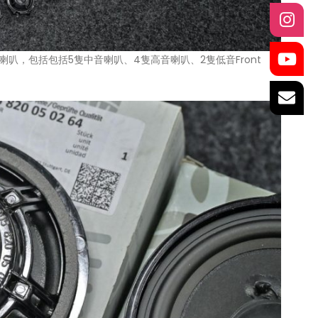
隻大功率喇叭，包括包括5隻中音喇叭、4隻高音喇叭、2隻低音Front