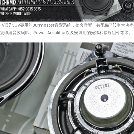
ass V167 SUV專用的Burmester音響系統，整套音響一共配備了13
2隻環繞音效喇叭、Power Amplifier以及安裝用的光纖和接線組件等等。