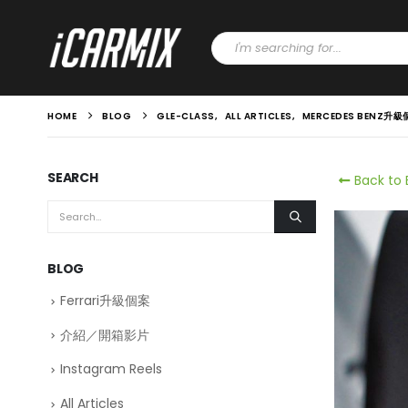
HOME
BLOG
GLE-CLASS
,
ALL ARTICLES
,
MERCEDES BENZ升級
SEARCH
Back to 
BLOG
Ferrari升級個案
介紹／開箱影片
Instagram Reels
All Articles