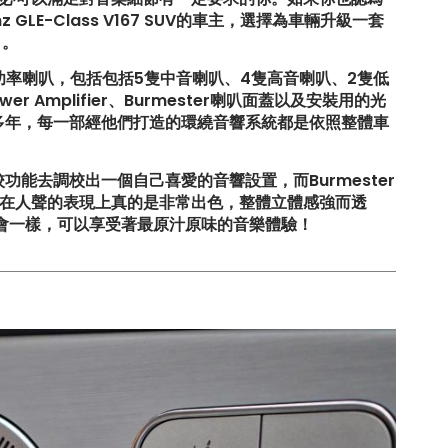
LE-Class V167 SUV的車主，選擇為車輛升級一套
）。
了13隻大功率喇叭，包括包括5隻中音喇叭、4隻高音喇叭、2隻低
er Amplifier、Burmester喇叭面蓋以及安裝用的光
十多年，每一部經他們打造的環繞音響系統都是依照整體車
20S升
【比原裝M3更像一部M3?! ADRO最
功能去調校出一個自己喜愛的音響設置，而Burmester
新V2包圍】
在人聲的表現上真的是非常出色，整體立體感強而透
會一樣，可以享受著最原汁原味的音樂體驗！
!
【釋放沉睡的猛獸?! Huracan LP610
排氣升級】
0S
【LARTE-Design: 打造出終極版本的
BMW XM】