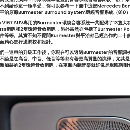
到給你這一種享受，你可以參考一下圖中這部Mercedes Benz G
治原廠Burmester Surround System環繞音響系統（810
ass V167 SUV專用的Burmester環繞音響系統一共配備
 Bass喇叭和2隻環繞音效喇叭，另外當然亦包括了Burmester Pow
件等等。其實不知不覺間Burmester與平治都已經合作約二
而精心進行過調校和設計。
典致敬!! Suzuki Jimny XL化
【真正碳為觀止!! McLaren 7
們一連串的升級工作後，你現在可以透過Burmester的音響調校
G-Class】
級攻略】
不論是在高音、中音、低音等等都有著更高質量的演繹，尤其是
新加裝的2隻環繞音效喇叭，在車廂內聽音樂就好像是親臨演唱
一部更簡潔有力的Honda
【不能錯過的最新升級改裝資訊!
R FL5?!】
Instagram Reels】
買鈴有什麼要注意!! 承重能力
【全球限量一部!! McLaren 65
!!】
Project Kilo升級攻略】