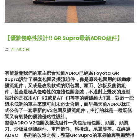
【優雅侵略性設計!! GR Supra最新ADRO組件】
All Articles
有留意開我們的車主都會知道ADRO已經為Toyota GR
Supra設計了幾套包圍及擾流組件，像是原裝包圍用的碳纖維
擾流組件，又或是改裝款式的頭包圍、頭冚、沙板及側裙組
件，甚至是極具侵略性的寬體包圍套裝，不過對上幾次的造型
設計的是採用AT-R2或是AT-P1等等的碳纖維大T翼，對於一些
追求低調的車主來說可能未必太合適，而早幾天前ADRO就正
式公佈了一套最新的V2包圍及擾流組件，主打的就是一種既低
調又有氣勢的優雅侵略性設計。
整套ADRO V2包圍及擾流組件一共包括頭包圍、頭唇、頭風
【再向經典致敬!! Suzuki Jimny
【真正碳為觀止!! McLaren
刀、沙板及側裙組件、車門飾件、尾擾流、尾翼等等。在經過
XL化身迷你G-Class】
720S升級攻略】
ADRO一系列的改造之後，整部GR Supra的車身輪廓明顯變得