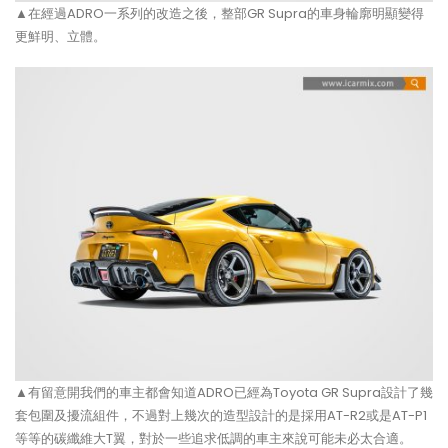
▲在經過ADRO一系列的改造之後，整部GR Supra的車身輪廓明顯變得
更鮮明、立體。
▲有留意開我們的車主都會知道ADRO已經為Toyota GR Supra設計了幾
套包圍及擾流組件，不過對上幾次的造型設計的是採用AT-R2或是AT-P1
等等的碳纖維大T翼，對於一些追求低調的車主來說可能未必太合適。