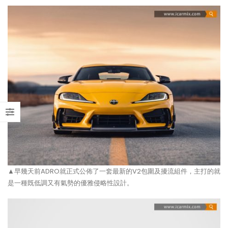
▲早幾天前ADRO就正式公佈了一套最新的V2包圍及擾流組件，主打的就
是一種既低調又有氣勢的優雅侵略性設計。