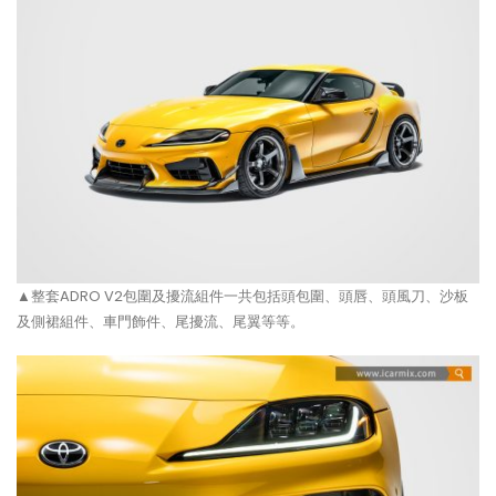
▲整套ADRO V2包圍及擾流組件一共包括頭包圍、頭唇、頭風刀、沙板
及側裙組件、車門飾件、尾擾流、尾翼等等。