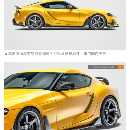
▲車側方面就有早前發佈過的沙板及側裙組件、車門飾件等等。