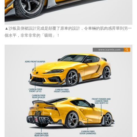
▲沙板及側裙設計完成是顛覆了原車的設計，令車輛的肌肉感昇華到另一
個水平，非常非常的「吸睛」！