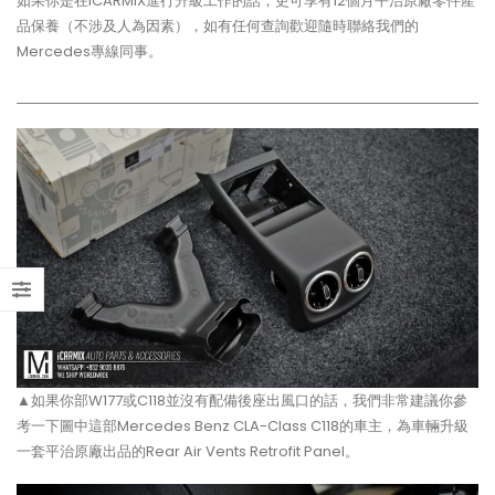
如果你是在iCARMIX進行升級工作的話，更可享有12個月平治原廠零件產
品保養（不涉及人為因素），如有任何查詢歡迎隨時聯絡我們的
【打造一部更簡潔有力的Honda
【不能錯過的最新升級改裝資
Mercedes專線同事。
Type-R FL5?!】
Instagram Reels】
【電車買鈴有什麼要注意!! 承重
【全球限量一部!! McLaren
能力好重要!!】
650S Project Kilo升級
▲如果你部W177或C118並沒有配備後座出風口的話，我們非常建議你參
考一下圖中這部Mercedes Benz CLA-Class C118的車主，為車輛升級
一套平治原廠出品的Rear Air Vents Retrofit Panel。