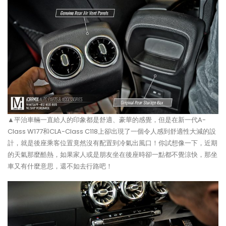
▲平治車輛一直給人的印象都是舒適、豪華的感覺，但是在新一代A-
Class W177和CLA-Class C118上卻出現了一個令人感到舒適性大減的設
計，就是後座乘客位置竟然沒有配置到冷氣出風口！你試想像一下，近期
的天氣那麼酷熱，如果家人或是朋友坐在後座時卻一點都不覺涼快，那坐
車又有什麼意思，還不如去行路吧！