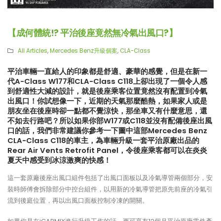
【成何體統!? 平治後座竟然無冷氣出風口?】
All Articles
,
Mercedes Benz升級個案
,
CLA-Class
平治車輛一直給人的印象都是舒適、豪華的感覺，但是在新一
代A-Class W177和CLA-Class C118上卻出現了一個令人感
到舒適性大減的設計，就是後座乘客位置竟然沒有配置到冷氣
出風口！你試想像一下，近期的天氣那麼酷熱，如果家人或是
朋友坐在後座時卻一點都不覺涼快，那坐車又有什麼意思，還
不如去行路吧？所以如果你部W177或C118並沒有配備後座出風
口的話，我們非常建議你參考一下圖中這部Mercedes Benz
CLA-Class C118的車主，為車輛升級一套平治原廠出品的
Rear Air Vents Retrofit Panel，令後座乘客都可以在炎炎
夏天中感受到冰涼激爽的快感！
這一套原廠後座出風口組件包括了出風口面板以及冷氣導管兩個部分，安
裝時師傅會拆除部分中控台組件，以用新的冷氣導管把原先前座的冷氣引
【再向經典致敬!! Suzuki Jimny
【真正碳為觀止!! McLaren
流到後庭位置，再以出風口面板控制冷凍的開關。
XL化身迷你G-Class】
720S升級攻略】