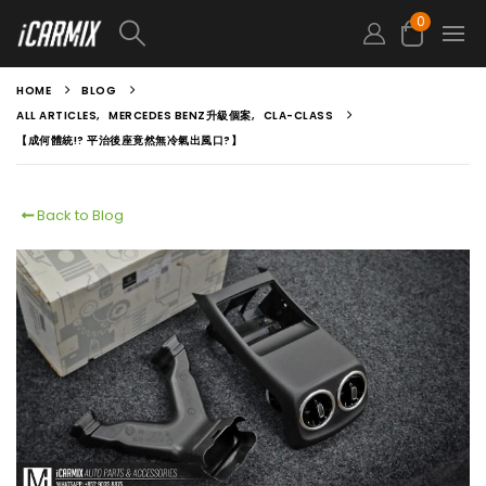
0
HOME
BLOG
ALL ARTICLES
,
MERCEDES BENZ升級個案
,
CLA-CLASS
【成何體統!? 平治後座竟然無冷氣出風口?】
Back to Blog