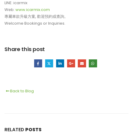
LINE: icarmix
Web:
www.icarmix.com
專屬車款升級方案, 歡迎預約或查詢。
Welcome Bookings or Inquiries.
Share this post
Back to Blog
RELATED
POSTS