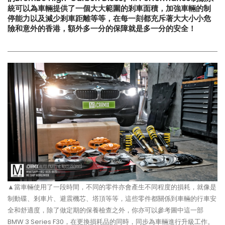
統可以為車輛提供了一個大大範圍的剎車面積，加強車輛的制
【打造一部更簡潔有力的Honda
【不能錯過的最新升級改裝資
停能力以及減少剎車距離等等，在每一刻都充斥著大大小小危
Type-R FL5?!】
Instagram Reels】
險和意外的香港，額外多一分的保障就是多一分的安全！
【電車買鈴有什麼要注意!! 承重
【全球限量一部!! McLaren
能力好重要!!】
650S Project Kilo升級
▲當車輛使用了一段時間，不同的零件亦會產生不同程度的損耗，就像是
制動碟、剎車片、避震機芯、塔頂等等，這些零件都關係到車輛的行車安
全和舒適度，除了做定期的保養檢查之外，你亦可以參考圖中這一部
BMW 3 Series F30，在更換損耗品的同時，同步為車輛進行升級工作。