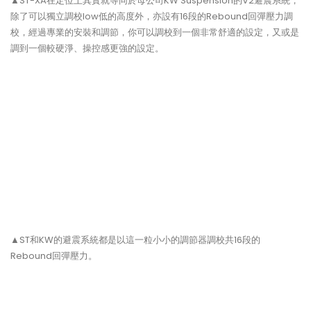
▲ST-XA在定位上其實就等同於母公司KW Suspension的V2避震系統，
除了可以獨立調校low低的高度外，亦設有16段的Rebound回彈壓力調
校，經過專業的安裝和調節，你可以調校到一個非常舒適的設定，又或是
調到一個較硬淨、操控感更強的設定。
▲ST和KW的避震系統都是以這一粒小小的調節器調校共16段的
Rebound回彈壓力。