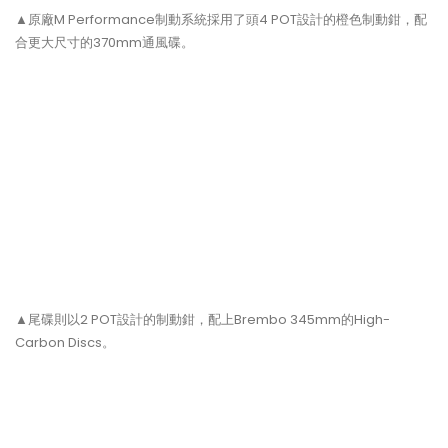
▲原廠M Performance制動系統採用了頭4 POT設計的橙色制動鉗，配
合更大尺寸的370mm通風碟。
▲尾碟則以2 POT設計的制動鉗，配上Brembo 345mm的High-
Carbon Discs。