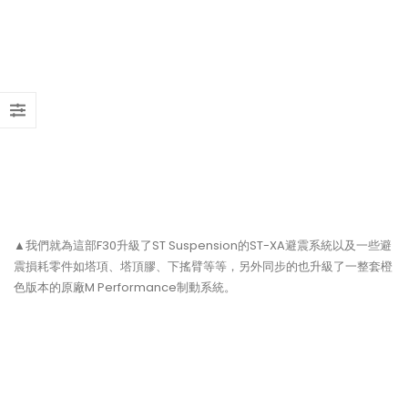
▲我們就為這部F30升級了ST Suspension的ST-XA避震系統以及一些避
震損耗零件如塔項、塔頂膠、下搖臂等等，另外同步的也升級了一整套橙
色版本的原廠M Performance制動系統。