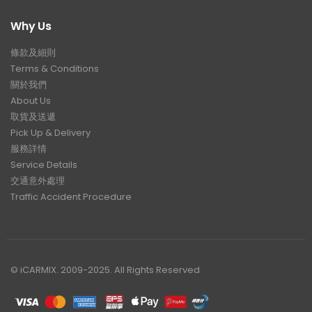
Why Us
條款及細則
Terms & Conditions
關於我們
About Us
取貨及送遞
Pick Up & Delivery
服務詳情
Service Details
交通意外處理
Traffic Accident Procedure
© iCARMIX. 2009-2025. All Rights Reserved