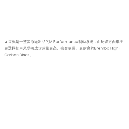
▲這就是一整套原廠出品的M Performance制動系統，而尾碟方面車主
更選擇把車尾碟轉成含碳量更高、壽命更長、更耐磨的Brembo High-
Carbon Discs。