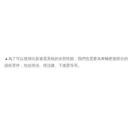
▲為了可以發揮出新避震系統的全部性能，我們也需要為車輛更換部分的
損耗零件，包括塔項、塔頂膠、下搖臂等等。