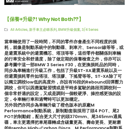
【保養+升級?! Why Not Both??】
All Articles
,
新手車主必睇系列
,
BMW升級個案
,
3/4 Series
當車輛使用了一段時間，不同的零件亦會產生不同程度的損
耗，就像是制動系統中的制動碟、剎車片、Sensor線等等，或
是避震系統中的避震機芯、塔頂等等，這些零件都關係到車輛
的行車安全和舒適度，除了做定期的保養檢查之外，你亦可以
參考圖中這一部BMW 3 Series F30，在更換損耗品的同時，
同步為車輛進行升級工作，包括了升級ST-XA避震系統以及一
些避震損耗零件如塔項、塔頂膠、下搖臂等等。ST-XA除了可
以獨立調校low低的高度外，亦設有16段的Rebound回彈壓力
調校，你可以因應駕駛習慣或是平時多駕駛的路段而調校到一
個非常舒適的設定，又或是調到一個較硬淨、操控感更強的設
定，令車輛行車和過彎時可以更加穩定。
另外我們亦同步為車輛升級了橙色版本的原廠M
Performance制動系統，新制動套裝採用了頭4 POT、尾2
【再向經典致敬!! Suzuki Jimny
【真正碳為觀止!! McLaren
POT的制動鉗，配合更大尺寸的頭370mm、尾345mm通風
XL化身迷你G-Class】
720S升級攻略】
碟，車主更選擇把車尾碟轉成含碳量更高、壽命更長、更耐磨
的Brembo High-Carbon Discs。M Performance制動系