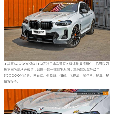
▲其實SOOQOO為X4 LCI設計了非常豐富的碳纖維擾流組件，你可以因
應不同的風格去襯搭，以圖中這一部個案為例，車輛這次就升級了
SOOQOO的頭唇、鬼面罩、側鏡殼、側裙、尾擾流、尾包角、尾翼、尾
頂翼等等。