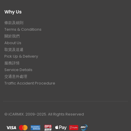
Why Us
條款及細則
Terms & Conditions
關於我們
About Us
取貨及送遞
Pick Up & Delivery
服務詳情
Service Details
交通意外處理
Traffic Accident Procedure
© iCARMIX. 2009-2025. All Rights Reserved