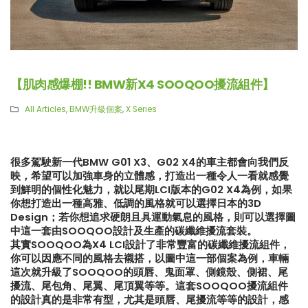
【肌肉感爆棚!! BMW新X4 SOOQOO擾流組件】
All Articles
,
BMW升級個案
,
X Series
很多駕駛新一代BMW G01 X3、G02 X4的車主都會向我們反
映，希望可以加強車身的立體感，打造出一種令人一看就感覺
到鮮明的個性化魅力，就以尾期LCI版本的G02 X4為例，如果
你想打造出一種高雅、低調的風格就可以選擇日本的3D
Design；若你想追求硬朗且具運動氣息的風格，則可以選擇圖
中這一套由SOOQOO設計及生產的碳纖維擾流套裝。
其實SOOQOO為X4 LCI設計了非常豐富的碳纖維擾流組件，
你可以因應不同的風格去襯搭，以圖中這一部個案為例，車輛
這次就升級了SOOQOO的頭唇、鬼面罩、側鏡殼、側裙、尾
【LARTE-Design: 打造出終極版
【真正碳為觀止!! McLaren
擾流、尾包角、尾翼、尾頂翼等等。這套SOOQOO擾流組件
本的BMW XM】
720S升級攻略】
的設計真的是非常有型，尤其是頭唇、尾擾流等等的設計，感