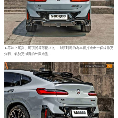
▲再加上尾翼、尾頂翼等等配搭的，由頭到尾的為車輛打造出一個線條更
分明、氣勢更澎湃的外觀造型！