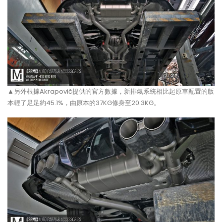
▲另外根據Akrapovič提供的官方數據，新排氣系統相比起原車配置的版
本輕了足足約45.1%，由原本的37KG修身至20.3KG。