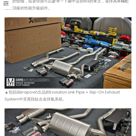
相同的煩惱，或者你就可以參考一下圖中這部M3的車主，選擇為車輛配
置最頂級的性能升級組件。
▲包括由krapovič出品的Evolution Link Pipe + Slip-On Exhaust
System中至尾段鈦合金排氣系統。