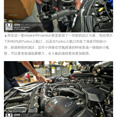
▲而在這一套intake中Eventuri更是新加了一些新的設計元素，包括增大
了約160%的Turbo入氣口，以及在Turbo入氣口內造了很多凹陷的小
洞，經過精密的測試，這些小洞會在空氣經過的時候形成一個個的小氣
墊，可以更有效減低磨擦力，令入氣的過程更加更加順滑。