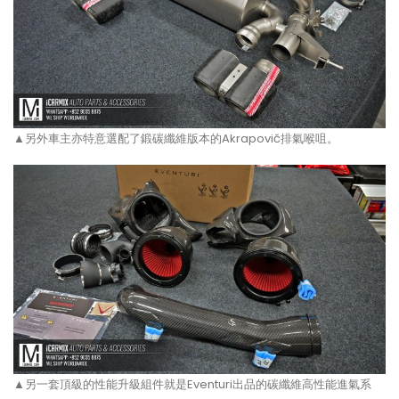
▲另外車主亦特意選配了鍛碳纖維版本的Akrapovič排氣喉咀。
▲另一套頂級的性能升級組件就是Eventuri出品的碳纖維高性能進氣系