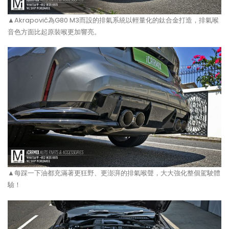
▲Akrapovič為G80 M3而設的排氣系統以輕量化的鈦合金打造，排氣喉
音色方面比起原裝喉更加響亮。
▲每踩一下油都充滿著更狂野、更澎湃的排氣喉聲，大大強化整個駕駛體
驗！