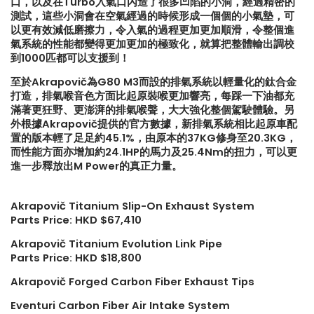
口，以及在Turbo入氣口內造了很多凹陷的小洞，經過精密的
測試，這些小洞會在空氣經過的時候形成一個個的小氣墊，可
【打造一部更簡潔有力的Honda
【不能錯過的最新升級改裝資
以更有效減低磨擦力，令入氣的過程更加更加順滑，令整個進
Type-R FL5?!】
Instagram Reels】
氣系統的性能都變得更加更加的極致化，就算把整體輸出調校
到1000匹都可以支援到！
至於Akrapovič為G80 M3而設的排氣系統以輕量化的鈦合金
【電車買鈴有什麼要注意!! 承重
【全球限量一部!! McLaren
能力好重要!!】
650S Project Kilo升級
打造，排氣喉音色方面比起原裝喉更加響亮，每踩一下油都充
滿著更狂野、更澎湃的排氣喉聲，大大強化整個駕駛體驗。另
外根據Akrapovič提供的官方數據，新排氣系統相比起原車配
置的版本輕了足足約45.1%，由原本的37KG修身至20.3KG，
而性能方面亦增加約24.1HP的馬力及25.4Nm的扭力，可以更
進一步釋放出M Power的真正力量。
Akrapovič Titanium Slip-On Exhaust System
Parts Price: HKD $67,410
Akrapovič Titanium Evolution Link Pipe
Parts Price: HKD $18,800
Akrapovič Forged Carbon Fiber Exhaust Tips
Eventuri Carbon Fiber Air Intake System