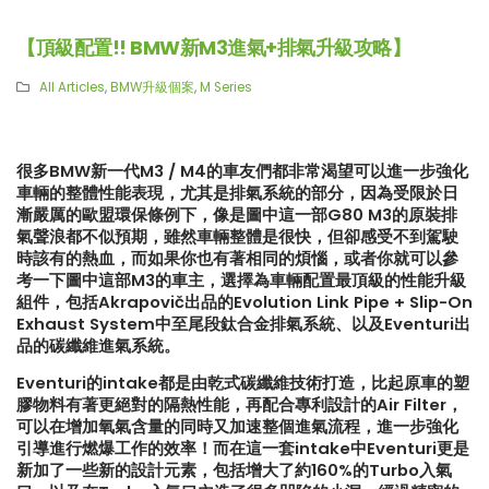
【頂級配置!! BMW新M3進氣+排氣升級攻略】
All Articles
,
BMW升級個案
,
M Series
很多BMW新一代M3 / M4的車友們都非常渴望可以進一步強化
車輛的整體性能表現，尤其是排氣系統的部分，因為受限於日
漸嚴厲的歐盟環保條例下，像是圖中這一部G80 M3的原裝排
氣聲浪都不似預期，雖然車輛整體是很快，但卻感受不到駕駛
時該有的熱血，而如果你也有著相同的煩惱，或者你就可以參
考一下圖中這部M3的車主，選擇為車輛配置最頂級的性能升級
組件，包括Akrapovič出品的Evolution Link Pipe + Slip-On
Exhaust System中至尾段鈦合金排氣系統、以及Eventuri出
品的碳纖維進氣系統。
Eventuri的intake都是由乾式碳纖維技術打造，比起原車的塑
膠物料有著更絕對的隔熱性能，再配合專利設計的Air Filter，
可以在增加氧氣含量的同時又加速整個進氣流程，進一步強化
【再向經典致敬!! Suzuki Jimny
【真正碳為觀止!! McLaren
引導進行燃爆工作的效率！而在這一套intake中Eventuri更是
XL化身迷你G-Class】
720S升級攻略】
新加了一些新的設計元素，包括增大了約160%的Turbo入氣