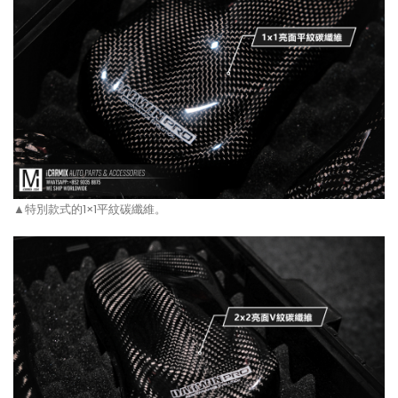
▲特別款式的1×1平紋碳纖維。