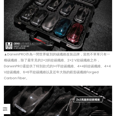
【打造一部更簡潔有力的Honda
【不能錯過的最新升級改裝資
Type-R FL5?!】
Instagram Reels】
【電車買鈴有什麼要注意!! 承重
【全球限量一部!! McLaren
能力好重要!!】
650S Project Kilo升級
▲DarwinPRO作為一間世界級別的碳纖維改裝品牌，當然不單單只有一
種碳纖維，除了最常見的2×2斜紋碳纖維、2×2 V紋碳纖維之外，
DarwinPRO還提供了特別款式的1×1平紋碳纖維、4×4斜紋碳纖維、4×4
V紋碳纖維、6×6平紋碳纖維以及近年大熱的鍛造碳纖維Forged
Carbon Fiber。