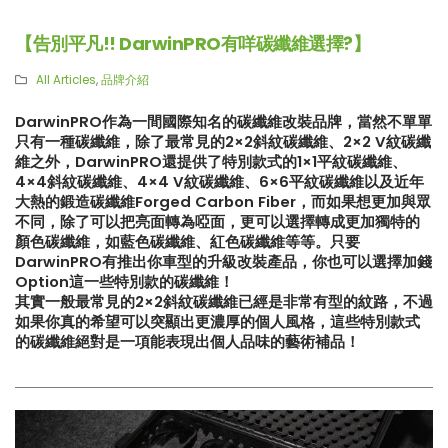
【告別平凡!! DarwinPRO有咩碳纖維選擇?】
All Articles
,
品牌介紹
DarwinPRO作為一間國際知名的碳纖維改裝品牌，當然不單單
只有一種碳纖維，除了最常見的2×2斜紋碳纖維、2×2 V紋碳纖
維之外，DarwinPRO還提供了特別款式的1×1平紋碳纖維、
4×4斜紋碳纖維、4×4 V紋碳纖維、6×6平紋碳纖維以及近年
大熱的鍛造碳纖維Forged Carbon Fiber，而如果想更加與眾
不同，除了可以把亮面轉為啞面，更可以選擇轉成更加獨特的
顏色碳纖維，如藍色碳纖維、紅色碳纖維等等。只要
DarwinPRO有推出你車型的升級改裝產品，你也可以選擇加錢
Option這一些特別款的碳纖維！
其實一般最常見的2×2斜紋碳纖維已經是非常有型的紋路，不過
如果你真的希望可以突顯出更濃厚的個人風格，這些特別款式
的碳纖維絕對是一項能表現出個人品味的藝術補品！
【再向經典致敬!! Suzuki Jimny
【真正碳為觀止!! McLaren
XL化身迷你G-Class】
720S升級攻略】