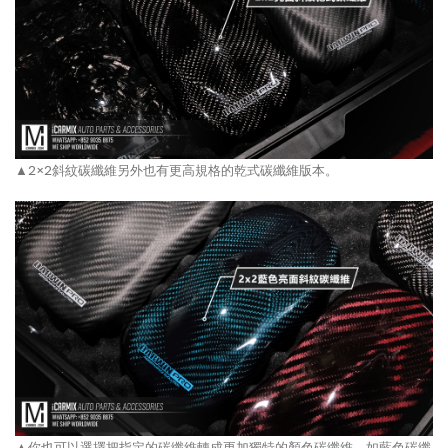
▲2×2斜紋碳纖維另外也有更高規格的乾式碳纖維版本。
▲你也可以選擇把指定的碳纖維轉成更加獨特的顏色碳纖維，如藍色碳纖