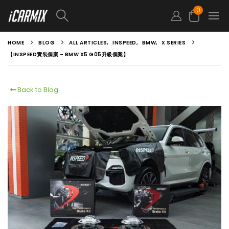
0
HOME
BLOG
ALL ARTICLES
,
INSPEED
,
BMW
,
X SERIES
【INSPEED實裝個案 – BMW X5 G05升級個案】
Back to Blog