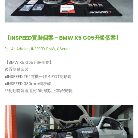
【INSPEED實裝個案 – BMW X5 G05升級個案】
All Articles
,
INSPEED
,
BMW
,
X Series
【BMW X5 G05升級個案】
後置制動套裝:
●INSPEED TE4電機一體 4 POT制動鉗
●INSPEED 380mm樹枝碟
**制動套裝適用於19吋或以上車鈴安裝。
【LARTE-Design: 打造出終極版
【真正碳為觀止!! McLaren
本的BMW XM】
720S升級攻略】