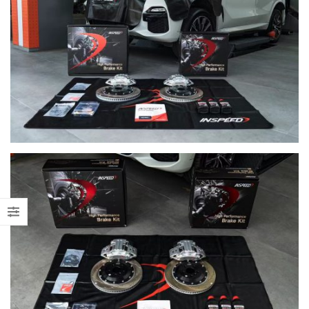
【再向經典致敬!! Suzuki Jimny
【不能錯過的最新升級改裝資
XL化身迷你G-Class】
Instagram Reels】
【打造一部更簡潔有力的Honda
【全球限量一部!! McLaren
Type-R FL5?!】
650S Project Kilo升級