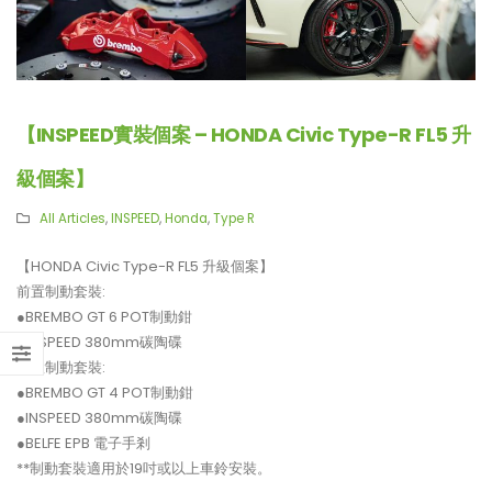
【INSPEED實裝個案 – HONDA Civic Type-R FL5 升
級個案】
All Articles
,
INSPEED
,
Honda
,
Type R
【HONDA Civic Type-R FL5 升級個案】
前置制動套裝:
●BREMBO GT 6 POT制動鉗
●INSPEED 380mm碳陶碟
後置制動套裝:
●BREMBO GT 4 POT制動鉗
●INSPEED 380mm碳陶碟
【LARTE-Design: 打造出終極版
【真正碳為觀止!! McLaren
●BELFE EPB 電子手剎
本的BMW XM】
720S升級攻略】
**制動套裝適用於19吋或以上車鈴安裝。