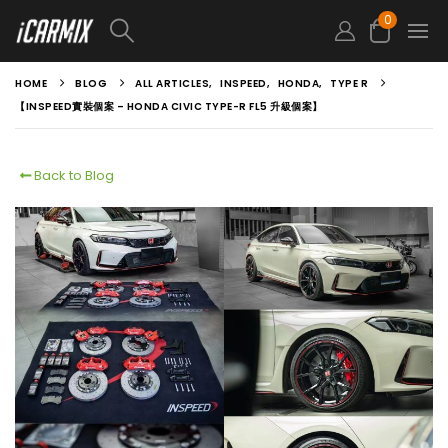
0
HOME
BLOG
ALL ARTICLES
,
INSPEED
,
HONDA
,
TYPE R
【INSPEED實裝個案 – HONDA CIVIC TYPE-R FL5 升級個案】
Back to Blog