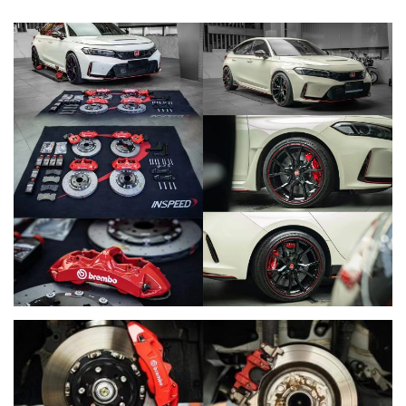
【再向經典致敬!! Suzuki Jimny
【不能錯過的最新升級改裝資
XL化身迷你G-Class】
Instagram Reels】
【打造一部更簡潔有力的Honda
【全球限量一部!! McLaren
Type-R FL5?!】
650S Project Kilo升級