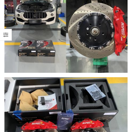
【LARTE-Design: 打造出終極版
【不能錯過的最新升級改裝資
本的BMW XM】
Instagram Reels】
【再向經典致敬!! Suzuki Jimny
【全球限量一部!! McLaren
XL化身迷你G-Class】
650S Project Kilo升級