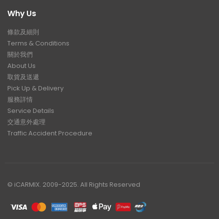
Why Us
條款及細則
Terms & Conditions
關於我們
About Us
取貨及送遞
Pick Up & Delivery
服務詳情
Service Details
交通意外處理
Traffic Accident Procedure
© iCARMIX. 2009-2025. All Rights Reserved