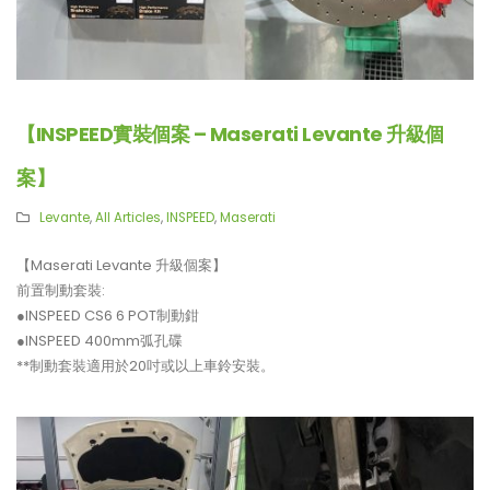
【INSPEED實裝個案 – Maserati Levante 升級個
案】
Levante
,
All Articles
,
INSPEED
,
Maserati
【Maserati Levante 升級個案】
前置制動套裝:
●INSPEED CS6 6 POT制動鉗
●INSPEED 400mm弧孔碟
**制動套裝適用於20吋或以上車鈴安裝。
【釋放沉睡的猛獸?! Huracan
【真正碳為觀止!! McLaren
LP610排氣升級】
720S升級攻略】