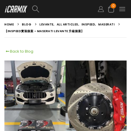
0
HOME
BLOG
LEVANTE
,
ALL ARTICLES
,
INSPEED
,
MASERATI
【INSPEED實裝個案 – MASERATI LEVANTE 升級個案】
Back to Blog