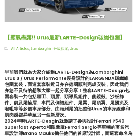
【霸氣盡露!! Urus最新LARTE-Design碳纖包圍】
All Articles
,
Lamborghini升級個案
,
Urus
早前我們就為大家介紹過LARTE-Design為Lamborghini
Urus S / Urus Performante度身設計的LARGENDA碳纖維
包圍套裝，而這套套裝近日亦在德國順利完成安裝，因此我們
亦急不及待的想和大家一起分享分享！整套LARTE-Design包
圍套裝一共包括頭冚、頭唇、頭導風組件、側鏡殼、沙板飾
件、前及尾輪眉、車門及側裙組件、尾翼、尾頂翼、尾擾流及
喉咀等等多個車身部分。由頭到尾的把整部Urus的車身線條和
肌肉感都昇華至另一個新層次。
2024年時LARTE-Desgin就邀請了參與設計Ferrari P540
【釋放沉睡的猛獸?! Huracan
【真正碳為觀止!! McLaren
Superfast Aperta和限量版Ferrari Sergio等車輛的著名汽
LP610排氣升級】
720S升級攻略】
車設計師Brano Mauks擔任他們的首席設計師，而這套命名為