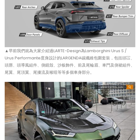
▲早前我們就為大家介紹過LARTE-Design為Lamborghini Urus S /
Urus Performante度身設計的LARGENDA碳纖維包圍套裝，包括頭冚、
頭唇、頭導風組件、側鏡殼、沙板飾件、前及尾輪眉、車門及側裙組件、
尾翼、尾頂翼、尾擾流及喉咀等等多個車身部分。