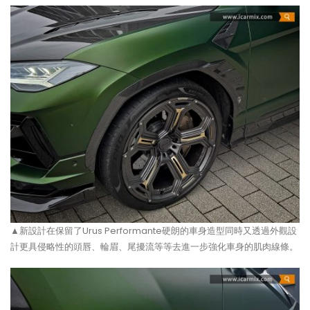
▲新設計在保留了Urus Performante硬朗的車身造型同時又透過外觀設
計更具侵略性的頭唇、輪眉、尾擾流等等去進一步強化車身的肌肉線條。