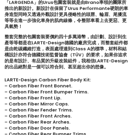
「LARGENDA」的Urus包圍套裝就是由Brano率領的團隊所
推出的新設計。新設計在保留了Urus Performante硬朗的車
【LARTE-Design: 打造出終極版
【不能錯過的最新升級改裝資
身造型同時又透過外觀設計更具侵略性的頭唇、輪眉、尾擾流
本的BMW XM】
Instagram Reels】
等等去進一步強化車身的肌肉線條，令整部車看上去更惡、更
具氣勢！
【再向經典致敬!! Suzuki Jimny
【全球限量一部!! McLaren
整套完整的包圍套裝要價約四十多萬港幣，由計劃、設計到生
XL化身迷你G-Class】
650S Project Kilo升級
產等等都是在LARTE-Design德國的廠房完成，而整套組件都
是由乾碳纖維打造，表面處理達到Class A的標準，材料和結
構設計亦符合德國技術監督協會（TÜV）的要求，如果你追求
的是有設計、有品質的升級改裝組件，我相信LARTE-Design
的出品絕對是一個可以符合到、甚至超出你的想像。
LARTE-Design Carbon Fiber Body Kit:
– Carbon Fiber Front Bonnet.
– Carbon Fiber Front Bumper Trims.
– Carbon Fiber Front Lip.
– Carbon Fiber Mirror Caps.
– Carbon Fiber Fender Trims.
– Carbon Fiber Front Arches.
– Carbon Fiber Rear Arches.
– Carbon Fiber Door Panels.
– Carbon Fiber Rear Bumper Trims.