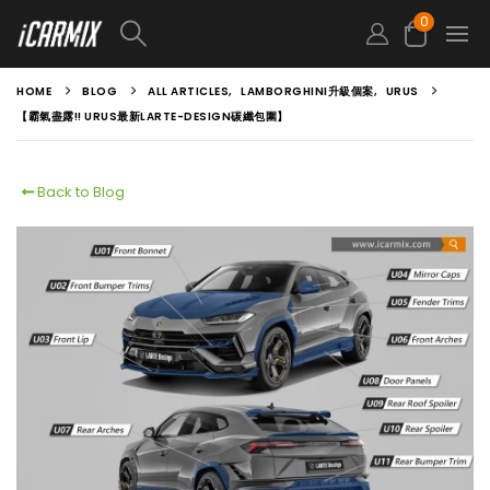
0
HOME
BLOG
ALL ARTICLES
,
LAMBORGHINI升級個案
,
URUS
【霸氣盡露!! URUS最新LARTE-DESIGN碳纖包圍】
Back to Blog