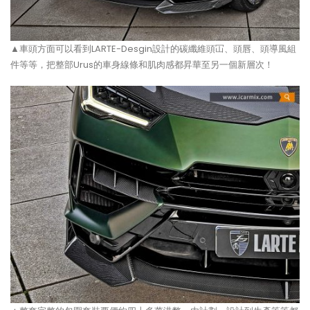
▲車頭方面可以看到LARTE-Desgin設計的碳纖維頭冚、頭唇、頭導風組
件等等，把整部Urus的車身線條和肌肉感都昇華至另一個新層次！