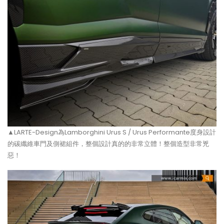
▲LARTE-Design為Lamborghini Urus S / Urus Performante度身設計
的碳纖維車門及側裙組件，整個設計真的的非常立體！整個造型非常兇
惡！