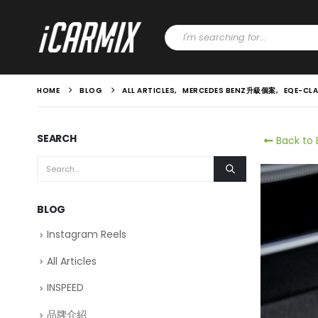
HOME
BLOG
ALL ARTICLES
,
MERCEDES BENZ升級個案
,
EQE-CL
SEARCH
Back to 
BLOG
Instagram Reels
All Articles
INSPEED
品牌介紹