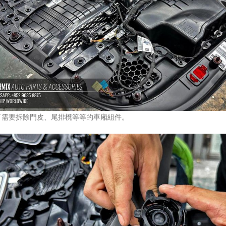
了需要拆除門皮、尾排櫈等等的車廂組件。