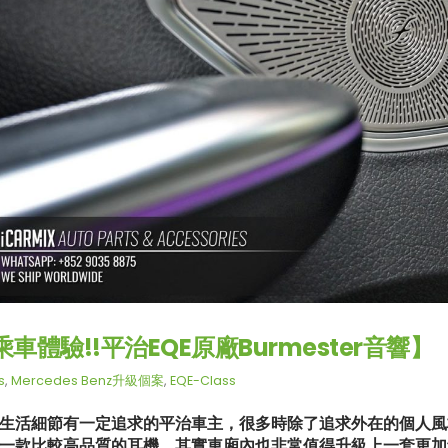
車體驗!!平治EQE原廠Burmester音響】
s
,
Mercedes Benz升級個案
,
EQE-Class
生活細節有一定追求的平治車主，很多時除了追求外在的個人風
一款比較高品質的耳機，其實車廂內也非常值得升級上一套更加