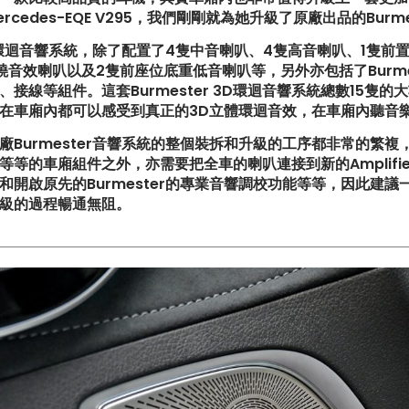
rcedes-EQE V295，我們剛剛就為她升級了原廠出品的Burmeste
環迴音響系統，除了配置了4隻中音喇叭、4隻高音喇叭、1隻前置中音
音效喇叭以及2隻前座位底重低音喇叭等，另外亦包括了Burmester P
、接線等組件。這套Burmester 3D環迴音響系統總數15隻
在車廂內都可以感受到真正的3D立體環迴音效，在車廂內聽音
廠Burmester音響系統的整個裝拆和升級的工序都非常的繁
典致敬!! Suzuki Jimny XL化
【真正碳為觀止!! McLaren 7
等等的車廂組件之外，亦需要把全車的喇叭連接到新的Amplif
G-Class】
級攻略】
和開啟原先的Burmester的專業音響調校功能等等，因此建
級的過程暢通無阻。
一部更簡潔有力的Honda
【不能錯過的最新升級改裝資訊!
R FL5?!】
Instagram Reels】
買鈴有什麼要注意!! 承重能力
【全球限量一部!! McLaren 65
!!】
Project Kilo升級攻略】