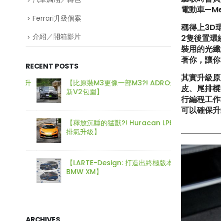
電動車—Me
Ferrari升級個案
稱得上3D
介紹／開箱影片
2隻後置環繞
裝用的光纖
著你，讓你
RECENT POSTS
其實升級原
720S升
【比原裝M3更像一部M3?! ADRO最
【再向經
皮、尾排櫈
新V2包圍】
身迷你
行編程工作
可以確保升
!!
【釋放沉睡的猛獸?! Huracan LP610
【打造
排氣升級】
Type-
50S
【LARTE-Design: 打造出終極版本的
【電車
BMW XM】
好重要
ARCHIVES