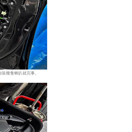
是加裝幾隻喇叭就完事。