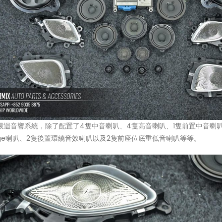
環迴音響系統，除了配置了4隻中音喇叭、4隻高音喇叭、1隻前置中音喇
 Range喇叭、2隻後置環繞音效喇叭以及2隻前座位底重低音喇叭等等。