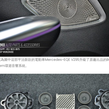
圖中這部平治新款的電動車Mercedes-EQE V295升級了原廠出品的Burmes
ystem環迴音響系統。