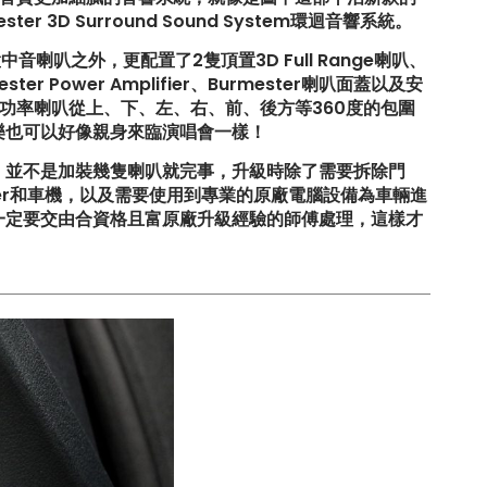
r 3D Surround Sound System環迴音響系統。
喇叭之外，更配置了2隻頂置3D Full Range喇叭、
ower Amplifier、Burmester喇叭面蓋以及安
的大功率喇叭從上、下、左、右、前、後方等360度的包圍
樂也可以好像親身來臨演唱會一樣！
複，並不是加裝幾隻喇叭就完事，升級時除了需要拆除門
20S升
【比原裝M3更像一部M3?! ADRO最
ier和車機，以及需要使用到專業的原廠電腦設備為車輛進
新V2包圍】
議一定要交由合資格且富原廠升級經驗的師傅處理，這樣才
!
【釋放沉睡的猛獸?! Huracan LP610
排氣升級】
0S
【LARTE-Design: 打造出終極版本的
BMW XM】