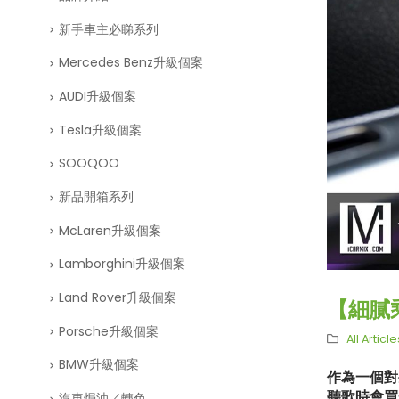
新手車主必睇系列
Mercedes Benz升級個案
AUDI升級個案
Tesla升級個案
SOOQOO
新品開箱系列
McLaren升級個案
Lamborghini升級個案
Land Rover升級個案
【細膩乘
Porsche升級個案
All Article
BMW升級個案
作為一個對
聽歌時會買
汽車焗油／轉色