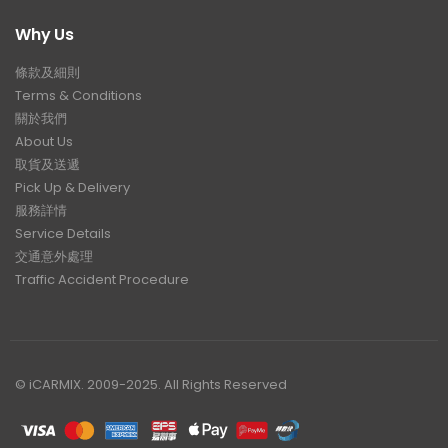
Why Us
條款及細則
Terms & Conditions
關於我們
About Us
取貨及送遞
Pick Up & Delivery
服務詳情
Service Details
交通意外處理
Traffic Accident Procedure
© iCARMIX. 2009-2025. All Rights Reserved