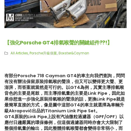
【強化Porsche GT4排氣喉聲的關鍵組件??!】
All Articles
,
Porsche升級個案
,
Boxster&Cayman
有部分Porsche 718 Cayman GT4的車主向我們查詢，問問
有沒有辦法保留原裝排氣喉的聲浪，但又可以變得更大聲、更
澎湃，而答案就當然是可行的。以GT4為例，其實主導排氣喉
音色的主要是尾鼓，而主導排氣量的主要是Link Pipe，因此如
果你想進一步強化原裝排氣喉的聲浪的話，更換Link Pipe就是
最簡單直接的方式，像是圖中這部GT4的車主就選擇為車輛升
級Akrapovič出品的Titanium Link Pipe Set。
GT4原裝的Link Pipe上設有汽油微粒過濾器（GPF/OPF）以
【再向經典致敬!! Suzuki Jimny
【真正碳為觀止!! McLaren
應付日趨嚴厲的環保條例，但這個過濾器同時亦會大大限制了
XL化身迷你G-Class】
720S升級攻略】
整個排氣量的輸出，因此整體排氣喉聲都會變得非常弱小，而