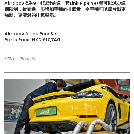
Akrapovič為GT4設計的這一套Link Pipe Set就可以減少這
個限制，從而進一步增加車輛的排氣量，令車輛可以爆發出更
【打造一部更簡潔有力的Honda
【不能錯過的最新升級改裝資
強勁、更澎湃的排氣聲浪。
Type-R FL5?!】
Instagram Reels】
Akrapovič Link Pipe Set
【電車買鈴有什麼要注意!! 承重
【全球限量一部!! McLaren
Parts Price: HKD $17,740
能力好重要!!】
650S Project Kilo升級
-2025年08月26日