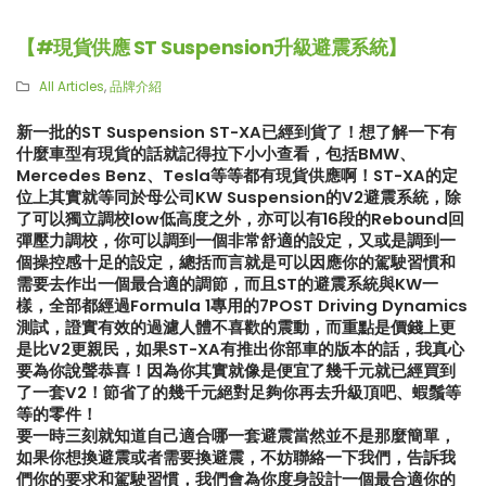
【#現貨供應 ST Suspension升級避震系統】
All Articles
,
品牌介紹
新一批的ST Suspension ST-XA已經到貨了！想了解一下有
什麼車型有現貨的話就記得拉下小小查看，包括BMW、
Mercedes Benz、Tesla等等都有現貨供應啊！ST-XA的定
位上其實就等同於母公司KW Suspension的V2避震系統，除
了可以獨立調校low低高度之外，亦可以有16段的Rebound回
彈壓力調校，你可以調到一個非常舒適的設定，又或是調到一
個操控感十足的設定，總括而言就是可以因應你的駕駛習慣和
需要去作出一個最合適的調節，而且ST的避震系統與KW一
樣，全部都經過Formula 1專用的7POST Driving Dynamics
測試，證實有效的過濾人體不喜歡的震動，而重點是價錢上更
是比V2更親民，如果ST-XA有推出你部車的版本的話，我真心
要為你說聲恭喜！因為你其實就像是便宜了幾千元就已經買到
了一套V2！節省了的幾千元絕對足夠你再去升級頂吧、蝦鬚等
等的零件！
要一時三刻就知道自己適合哪一套避震當然並不是那麼簡單，
【再向經典致敬!! Suzuki Jimny
【真正碳為觀止!! McLaren
XL化身迷你G-Class】
720S升級攻略】
如果你想換避震或者需要換避震，不妨聯絡一下我們，告訴我
們你的要求和駕駛習慣，我們會為你度身設計一個最合適你的