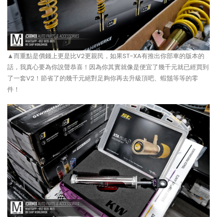
▲而重點是價錢上更是比V2更親民，如果ST-XA有推出你部車的版本的
話，我真心要為你說聲恭喜！因為你其實就像是便宜了幾千元就已經買到
了一套V2！節省了的幾千元絕對足夠你再去升級頂吧、蝦鬚等等的零
件！