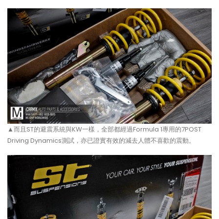
▲而且ST的避震系統與KW一樣，全部都經過Formula 1專用的7POST
Driving Dynamics測試，亦已證實有效的減去人體不喜歡的震動。