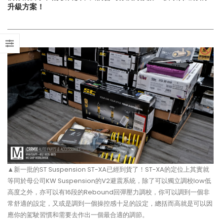
升級方案！
【打造一部更簡潔有力的Honda
【不能錯過的最新升級改裝資
Type-R FL5?!】
Instagram Reels】
【電車買鈴有什麼要注意!! 承重
【全球限量一部!! McLaren
能力好重要!!】
650S Project Kilo升級
▲新一批的ST Suspension ST-XA已經到貨了！ST-XA的定位上其實就
等同於母公司KW Suspension的V2避震系統，除了可以獨立調校low低
高度之外，亦可以有16段的Rebound回彈壓力調校，你可以調到一個非
常舒適的設定，又或是調到一個操控感十足的設定，總括而高就是可以因
應你的駕駛習慣和需要去作出一個最合適的調節。