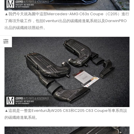
▲我們今天就為圖中這部Mercedes-AMG C63s Coupe（C205）進行
了兩項升級工作，包括Eventuri出品的碳纖維進氣系統以及DarwinPRO
出品的碳纖維頭唇組件。
▲這就是一整套Eventuri為W205 C63和C205 C63 Coupe等車系而設
的碳纖維進氣系統。