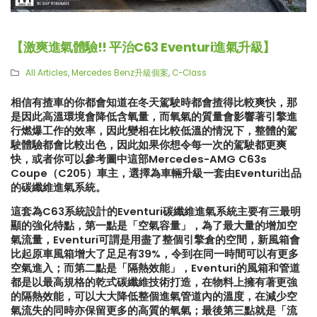
【激爽進氣體驗!! 平治C63 Eventuri進氣升級】
All Articles
,
Mercedes Benz升級個案
,
C-Class
相信有揸車的你都會知道在冬天駕駛時都會揸得比較爽快，那
是因此高溫環境會降低含氧量，而氧氣的質量會影響著引擎進
行燃爆工作的效率，因此變相在比較低溫的情況下，整體的駕
駛體驗都會比較出色，因此如果你想令每一次的駕駛都更爽
快，或者你可以參考圖中這部Mercedes-AMG C63s
Coupe（C205）車主，選擇為車輛升級一套由Eventuri出品
的碳纖維進氣系統。
這套為C63系統設計的Eventuri碳纖維進氣系統主要有三最明
顯的強化特點，第一點是「空氣容量」，為了最大量的增加空
氣流量，Eventuri可謂是用盡了整個引擎倉的空間，新風箱會
比起原車風箱增大了足足有39%，令到在同一時間可以有更多
空氣進入；而第二點是「隔熱效能」，Eventuri的風箱和管道
都是以最高規格的乾式碳纖維技術打造，在物料上擁有著更強
【LARTE-Design: 打造出終極版
【真正碳為觀止!! McLaren
的隔熱效能，可以大大降低整個進氣管道內的溫度，在減少空
本的BMW XM】
720S升級攻略】
氣流失的同時亦保留更多的高質的氧氣；最後第三點就是「流