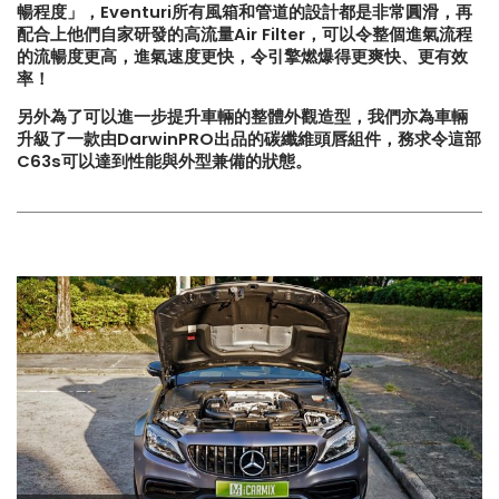
暢程度」，Eventuri所有風箱和管道的設計都是非常圓滑，再
配合上他們自家研發的高流量Air Filter，可以令整個進氣流程
【再向經典致敬!! Suzuki Jimny
【不能錯過的最新升級改裝資
的流暢度更高，進氣速度更快，令引擎燃爆得更爽快、更有效
XL化身迷你G-Class】
Instagram Reels】
率！
另外為了可以進一步提升車輛的整體外觀造型，我們亦為車輛
【打造一部更簡潔有力的Honda
【全球限量一部!! McLaren
升級了一款由DarwinPRO出品的碳纖維頭唇組件，務求令這部
Type-R FL5?!】
650S Project Kilo升級
C63s可以達到性能與外型兼備的狀態。