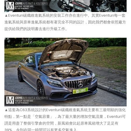
▲Eventuri碳纖維進氣系統的安裝工作亦在進行中。其實Eventuri每一套
進氣系統與原車進氣系統都有著完全不同的設計，因此我們都會依照廠方
提供給我們的說明書去進行升級工作。
▲這套為C63系統設計的Eventuri碳纖維進氣系統主要有三最明顯的強化
特點，第一點是「空氣容量」，為了最大量的增加空氣流量，Eventuri可
謂是用盡了整個引擎倉的空間，新風箱會比起原車風箱增大了足足有
39%，令到在同一時間可以有更多空氣進入。