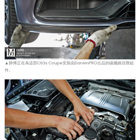
▲師傅正在為這部C63s Coupe安裝由DarwinPRO出品的碳纖維頭唇組
件。