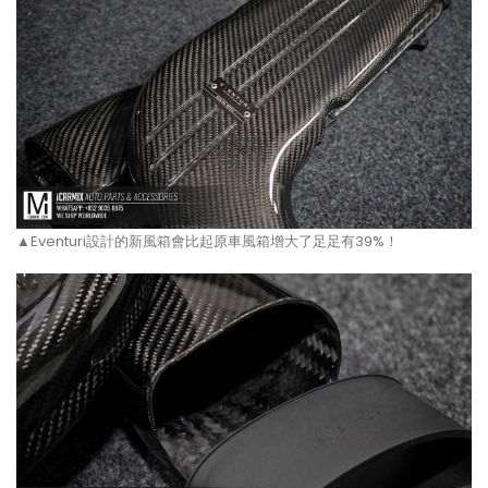
▲Eventuri設計的新風箱會比起原車風箱增大了足足有39%！