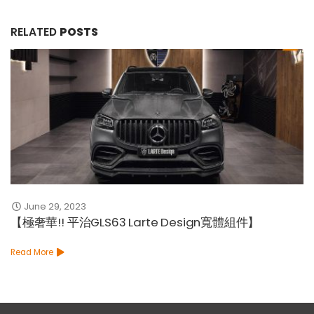
RELATED
POSTS
June 29, 2023
【極奢華!! 平治GLS63 Larte Design寬體組件】
Read More