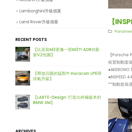
Lamborghini升級個案
【INSP
Land Rover升級個案
Paname
RECENT POSTS
720S升
【比原裝M3更像一部M3?! ADRO最
【再向經
【Porsche
新V2包圍】
身迷你
前置制動套裝
●AKEBONO
!!
【釋放沉睡的猛獸?! Huracan LP610
【打造
●INSPEED
排氣升級】
Type-
**制動套裝
50S
【LARTE-Design: 打造出終極版本的
【電車
BMW XM】
好重要
ARCHIVES