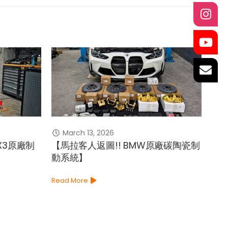
March 13, 2026
O
iX3原廠制
【馬拉客人返圖!! BMW原廠碳陶瓷制
【最
動系統】
寬
Read More
Read