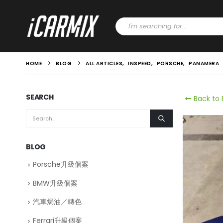
HOME
BLOG
ALL ARTICLES
,
INSPEED
,
PORSCHE
,
PANAMERA
SEARCH
Back to 
BLOG
Porsche升級個案
BMW升級個案
汽車焗油／轉色
Ferrari升級個案