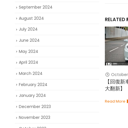
September 2024
August 2024
RELATED
July 2024
June 2024
May 2024
April 2024
March 2024
March 29, 2023
October 
7包
【安全切線!! 平治CLA升級原廠盲點
【回復新車
February 2024
輔助系統】
大翻新】
January 2024
Read More
Read More
December 2023
November 2023