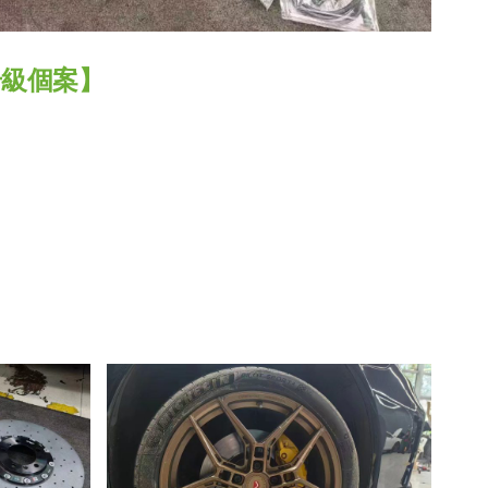
71升級個案】
20S升
【比原裝M3更像一部M3?! ADRO最
新V2包圍】
!
【釋放沉睡的猛獸?! Huracan LP610
排氣升級】
0S
【LARTE-Design: 打造出終極版本的
BMW XM】