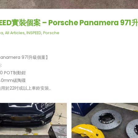
EED實裝個案 – Porsche Panamera 9
ra
,
All Articles
,
INSPEED
,
Porsche
典致敬!! Suzuki Jimny XL化
【真正碳為觀止!! McLaren 7
 Panamera 971升級個案】
G-Class】
級攻略】
:
 10 POT制動鉗
一部更簡潔有力的Honda
【不能錯過的最新升級改裝資訊!
 440mm碳陶碟
R FL5?!】
Instagram Reels】
適用於22吋或以上車鈴安裝。
買鈴有什麼要注意!! 承重能力
【全球限量一部!! McLaren 65
!!】
Project Kilo升級攻略】