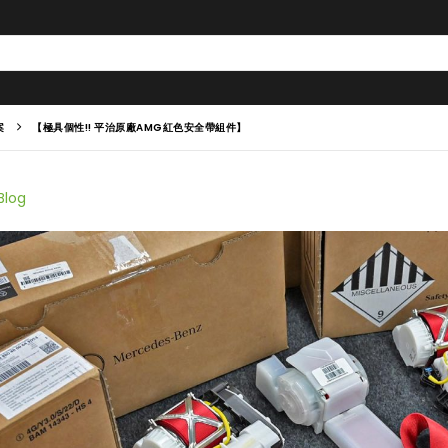
案
【極具個性!! 平治原廠AMG紅色安全帶組件】
Blog