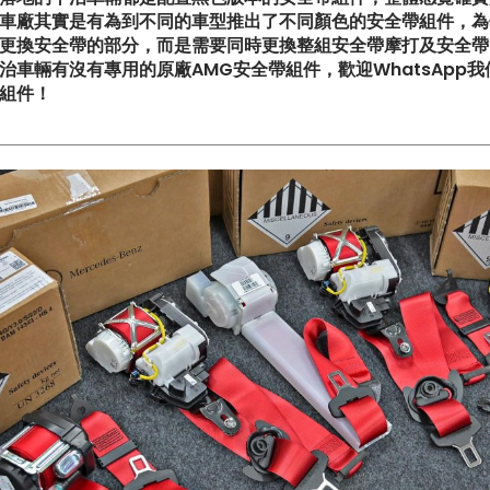
車廠其實是有為到不同的車型推出了不同顏色的安全帶組件，為
更換安全帶的部分，而是需要同時更換整組安全帶摩打及安全帶
治車輛有沒有專用的原廠AMG安全帶組件，歡迎WhatsApp我
組件！
典致敬!! Suzuki Jimny XL化
【真正碳為觀止!! McLaren 7
G-Class】
級攻略】
一部更簡潔有力的Honda
【不能錯過的最新升級改裝資訊!
R FL5?!】
Instagram Reels】
買鈴有什麼要注意!! 承重能力
【全球限量一部!! McLaren 65
!!】
Project Kilo升級攻略】