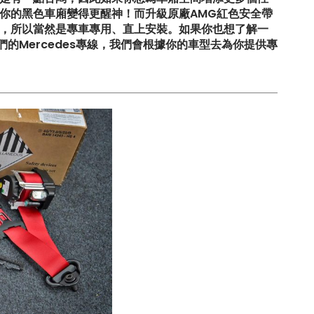
你的黑色車廂變得更醒神！而升級原廠AMG紅色安全帶
，所以當然是專車專用、直上安裝。如果你也想了解一
們的Mercedes專線，我們會根據你的車型去為你提供專
20S升
【比原裝M3更像一部M3?! ADRO最
新V2包圍】
!
【釋放沉睡的猛獸?! Huracan LP610
排氣升級】
0S
【LARTE-Design: 打造出終極版本的
BMW XM】