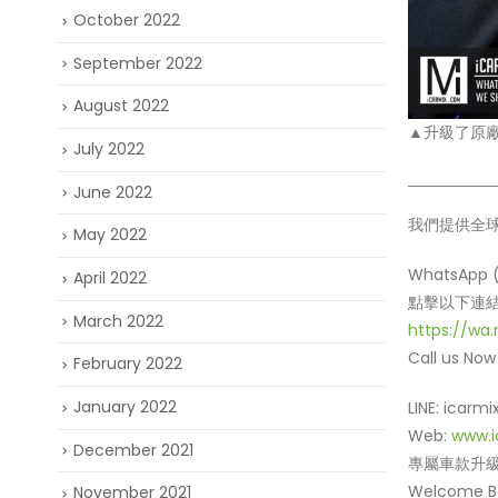
October 2022
September 2022
August 2022
▲升級了原
July 2022
June 2022
我們提供全球寄運
May 2022
WhatsApp (
April 2022
點擊以下連結進
March 2022
https://wa
Call us Now 
February 2022
January 2022
LINE: icarmi
Web:
www.i
December 2021
專屬車款升級
Welcome Boo
November 2021