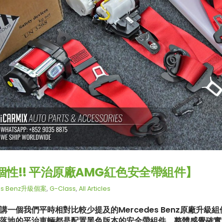
個性!! 平治原廠AMG紅色安全帶組件】
es Benz升級個案
,
G-Class
,
All Articles
講一個我們平時相對比較少提及的Mercedes Benz原廠升
落地的平治車輛都是配置黑色版本的安全帶組件，整體感覺確實