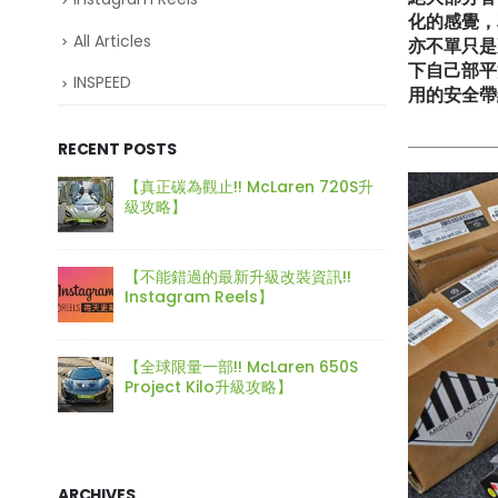
化的感覺，
All Articles
亦不單只是
下自己部平
INSPEED
用的安全帶
RECENT POSTS
720S升
【比原裝M3更像一部M3?! ADRO最
【再向經
新V2包圍】
身迷你
!!
【釋放沉睡的猛獸?! Huracan LP610
【打造
排氣升級】
Type-
50S
【LARTE-Design: 打造出終極版本的
【電車
BMW XM】
好重要
ARCHIVES