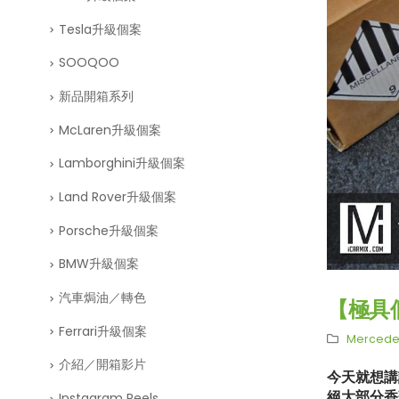
Tesla升級個案
SOOQOO
新品開箱系列
McLaren升級個案
Lamborghini升級個案
Land Rover升級個案
Porsche升級個案
BMW升級個案
汽車焗油／轉色
【極具
Ferrari升級個案
Merced
介紹／開箱影片
今天就想講
絕大部分香
Instagram Reels