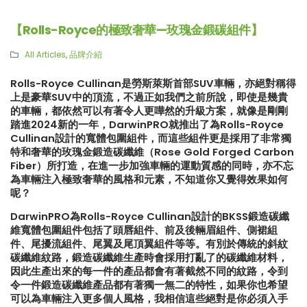
【Rolls-Royce的極致奢華—玫瑰金鍛碳組件】
All Articles
,
品牌介紹
Rolls-Royce Cullinan是勞斯萊斯首部SUV車輛，亦絕對稱得
上是豪華SUV中的頂流，不過正如我們之前所說，即使是幾貴
的車輛，都依然可以有著令人更嘩然的升級方案，就像是剛剛
踏進2024新的一年，DarwinPRO就推出了為Rolls-Royce
Cullinan設計的寬體包圍組件，而這些組件更是採用了非常獨
特和奢華的玫瑰金鍛造碳纖維（Rose Gold Forged Carbon
Fiber）所打造，在進一步加強車輛的運動質感的同時，亦不忘
為車輛注入極致奢華的風格和元素，不知道你又覺得效果如何
呢？
DarwinPRO為Rolls-Royce Cullinan設計的BKSS鍛造碳纖
維寬體包圍組件包括了頭唇組件、前及後輛眉組件、側裙組
件、尾擾流組件、尾翼及尾頂翼組件等等。有別於傳統的斜紋
碳纖維紋路，鍛造碳纖維生產時會採用打亂了的碳纖維材料，
因此生產出來的每一件的產品都會有著截然不同的紋路，令到
【真正碳為觀止!! McLaren
【比原裝M3更像一部M3?!
令一件鍛造碳纖維產品都有著獨一無二的特性，如果你也希望
720S升級攻略】
ADRO最新V2包圍】
可以為車輛注入更多個人風格，我相信這些絕對是你必須入手