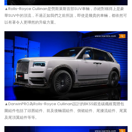
▲Rolls-Royce Cullinan是勞斯萊斯首部SUV車輛，亦絕對稱得上是豪
華SUV中的頂流，不過正如我們之前所說，即使是幾貴的車輛，都依然可
以有著令人更嘩然的升級方案。
▲DarwinPRO為Rolls-Royce Cullinan設計的BKSS鍛造碳纖維寬體包
圍組件包括了頭唇組件、前及後輛眉組件、側裙組件、尾擾流組件、尾翼
及尾頂翼組件等等。