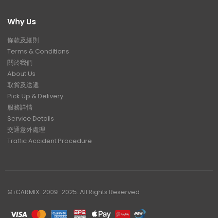
Why Us
條款及細則
Terms & Conditions
關於我們
About Us
取貨及送遞
Pick Up & Delivery
服務詳情
Service Details
交通意外處理
Traffic Accident Procedure
© iCARMIX. 2009-2025. All Rights Reserved